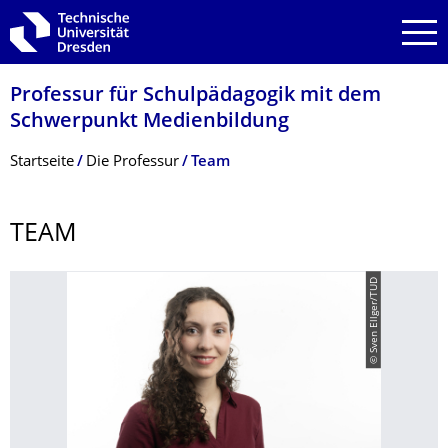
Zur Hauptnavigation springen
Zur Suche springen
Zum Inhalt springen
Professur für Schulpädagogik mit dem
Schwerpunkt Medienbildung
Breadcrumb-Menü
Startseite
Die Professur
Team
TEAM
© Sven Ellger/TUD