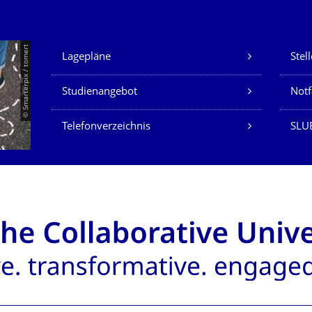
Unsere Dienste
© Smarterpix / tomert
Lagepläne
Stel
Studienangebot
Not
Telefonverzeichnis
SLUB