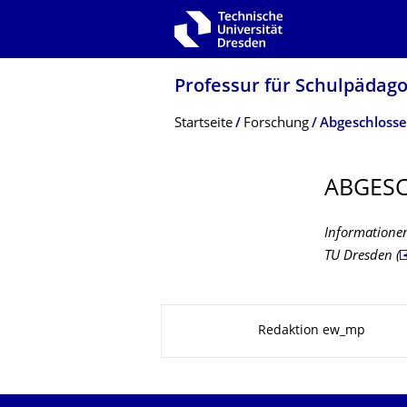
Zur Hauptnavigation springen
Zur Suche springen
Zum Inhalt springen
Professur für Schulpädag
Breadcrumb-Menü
Startseite
Forschung
Abgeschlosse
ABGESC
Informationen
TU Dresden (
Zu dieser Seite
Redaktion ew_mp