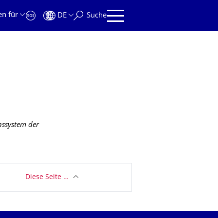
en für
DE
Suche
nssystem der
Diese Seite …