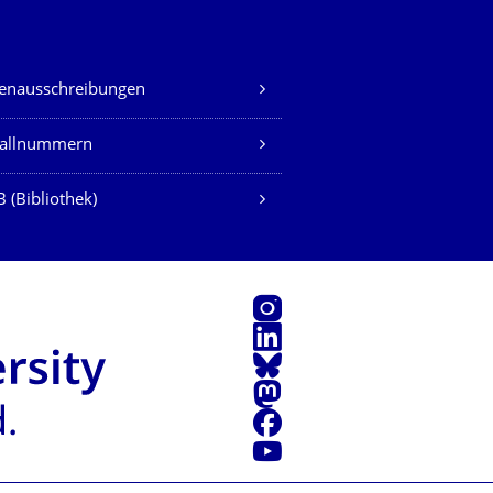
lenausschreibungen
fallnummern
 (Bibliothek)
Instagram
LinkedIn
Bluesky
Mastodon
Facebook
Youtube