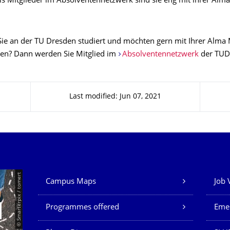
Als Mitglieder im Absolventennetzwerk sind sie eng mit ihrer Alm
ie an der TU Dresden studiert und möchten gern mit Ihrer Alma 
ben? Dann werden Sie Mitglied im
Absolventennetzwerk
der TUD
Last modified: Jun 07, 2021
Our Services
© Smarterpix / tomert
Campus Maps
Job 
Programmes offered
Eme