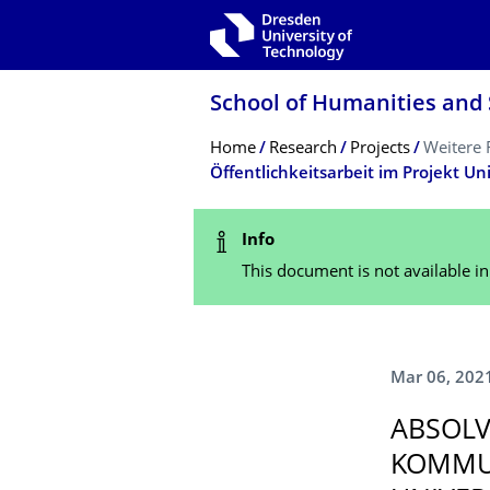
Skip to main navigation
Skip to search
Skip to content
School of Humanities and 
Breadcrumb Menu
Home
Research
Projects
Weitere 
Status Message
Info
This document is not available i
Mar 06, 202
ABSOLV
KOMMUN