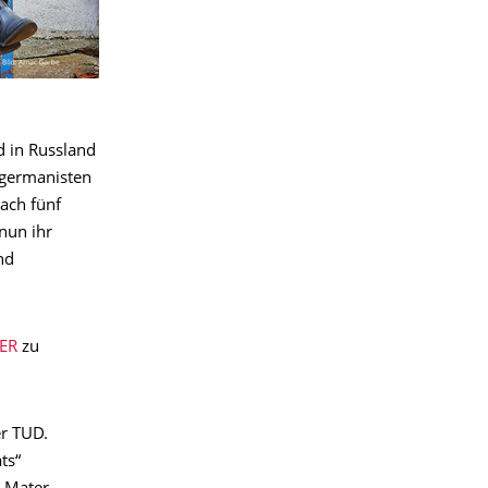
d in Russland
sgermanisten
ach fünf
nun ihr
nd
ER
zu
er TUD.
ts“