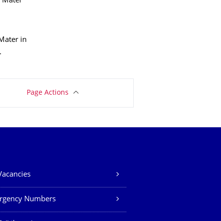
a Mater
Mater in
.
Page Actions
Vacancies
rgency Numbers