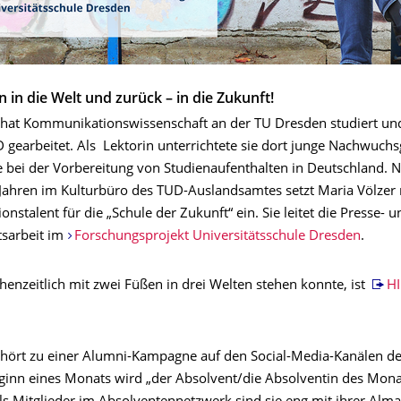
 in die Welt und zurück – in die Zukunft!
 hat Kommunikationswissenschaft an der TU Dresden studiert un
 gearbeitet. Als Lektorin unterrichtete sie dort junge Nachwuch
e bei der Vorbereitung von Studienaufenthalten in Deutschland. N
ahren im Kulturbüro des TUD-Auslandsamtes setzt Maria Völzer 
stalent für die „Schule der Zukunft“ ein. Sie leitet die Presse- u
tsarbeit im
Forschungsprojekt Universitätsschule Dresden
.
henzeitlich mit zwei Füßen in drei Welten stehen konnte, ist
HI
gehört zu einer Alumni-Kampagne auf den Social-Media-Kanälen d
eginn eines Monats wird „der Absolvent/die Absolventin des Mona