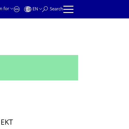
n for
EN
Search
JEKT