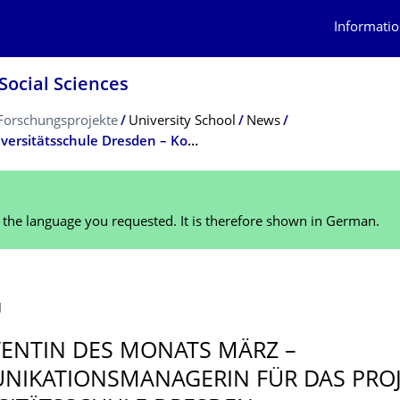
Informatio
Social Sciences
Forschungsprojekte
University School
News
Öffentlichkeitsarbeit im Projekt Uni­ver­sitäts­schule Dresden – Kommunikationswissen­schaftlerin ist Absolventin des Monats März
n the language you requested. It is therefore shown in German.
1
ENTIN DES MONATS MÄRZ –
IKATIONS­MANAGERIN FÜR DAS PRO