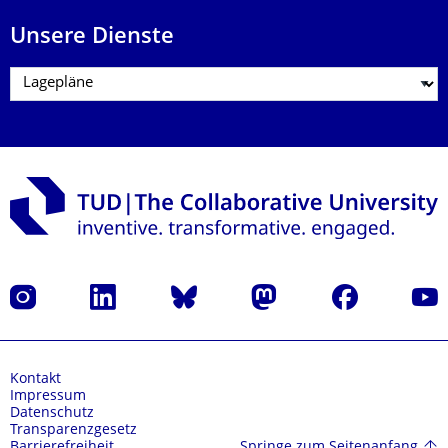
Unsere Dienste
Instagram
LinkedIn
Bluesky
Mastodon
Facebook
Yout
Kontakt
Impressum
Datenschutz
Transparenzgesetz
Springe zum Seitenanfang
Barrierefreiheit