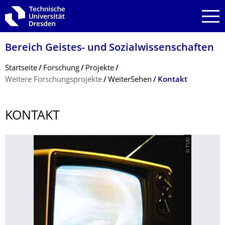
Zur Hauptnavigation springen
Zur Suche springen
Zum Inhalt springen
Bereich Geistes- und Sozialwissenschaf­ten
Breadcrumb-Menü
Startseite
Forschung
Projekte
Weitere Forschungsprojekte
WeiterSehen
Kontakt
KONTAKT
© TUD