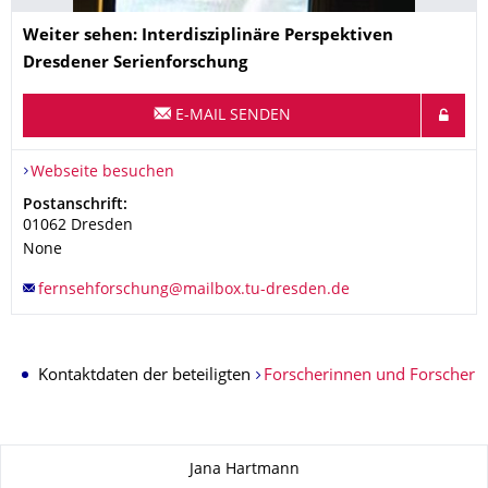
Name
Weiter sehen: Interdisziplinäre Perspektiven
Dresdener Serienforschung
E-MAIL SENDEN
Webseite besuchen
Adresse
Postanschrift:
01062
Dresden
None
Kontaktdaten der beteiligten
Forscherinnen und Forscher
Zu dieser Seite
Jana Hartmann