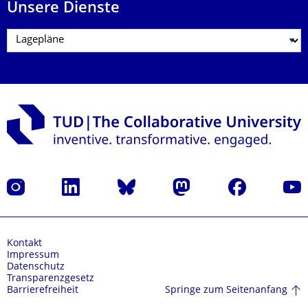
Unsere Dienste
Instagram
LinkedIn
Bluesky
Mastodon
Facebook
Yout
Kontakt
Impressum
Datenschutz
Transparenzgesetz
Springe zum Seitenanfang
Barrierefreiheit