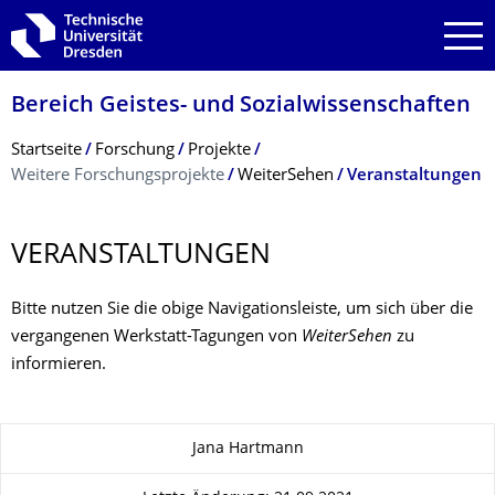
Zur Hauptnavigation springen
Zur Suche springen
Zum Inhalt springen
Bereich Geistes- und Sozialwissenschaf­ten
Breadcrumb-Menü
Startseite
Forschung
Projekte
Weitere Forschungsprojekte
WeiterSehen
Veranstaltungen
VERANSTALTUNGEN
Bitte nutzen Sie die obige Navigationsleiste, um sich über die
vergangenen Werkstatt-Tagungen von
WeiterSehen
zu
informieren.
Zu dieser Seite
Jana Hartmann