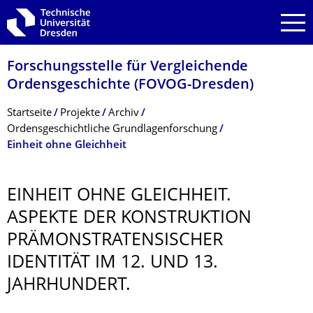
Zur Hauptnavigation springen
Zur Suche springen
Zum Inhalt springen
Forschungsstelle für Vergleichende
Ordensgeschichte (FOVOG-Dresden)
Breadcrumb-Menü
Startseite
Projekte
Archiv
Ordensgeschichtliche Grundlagenforschung
Einheit ohne Gleichheit
EINHEIT OHNE GLEICHHEIT.
ASPEKTE DER KONSTRUKTION
PRÄMONSTRATEN­SISCHER
IDENTITÄT IM 12. UND 13.
JAHRHUNDERT.