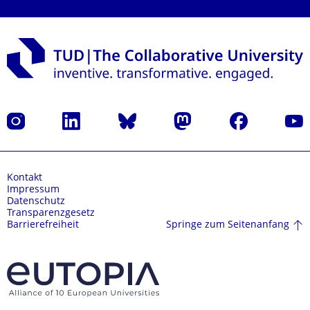
Instagram
LinkedIn
Bluesky
Mastodon
Facebook
Yout
Kontakt
Impressum
Datenschutz
Transparenzgesetz
Springe zum Seitenanfang
Barrierefreiheit