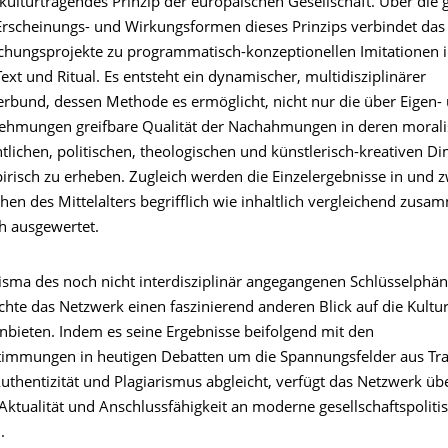
s kulturtragendes Prinzip der europäischen Gesellschaft. Über di
Erscheinungs- und Wirkungsformen dieses Prinzips verbindet da
schungsprojekte zu programmatisch-konzeptionellen Imitationen 
Text und Ritual. Es entsteht ein dynamischer, multidisziplinärer
rbund, dessen Methode es ermöglicht, nicht nur die über Eigen-
hmungen greifbare Qualität der Nachahmungen in deren morali
htlichen, politischen, theologischen und künstlerisch-kreativen 
irisch zu erheben. Zugleich werden die Einzelergebnisse in und 
hen des Mittelalters begrifflich wie inhaltlich vergleichend zus
ch ausgewertet.
isma des noch nicht interdisziplinär angegangenen Schlüsselph
chte das Netzwerk einen faszinierend anderen Blick auf die Kultu
anbieten. Indem es seine Ergebnisse beifolgend mit den
timmungen in heutigen Debatten um die Spannungsfelder aus Tra
uthentizität und Plagiarismus abgleicht, verfügt das Netzwerk üb
Aktualität und Anschlussfähigkeit an moderne gesellschaftspoliti
.