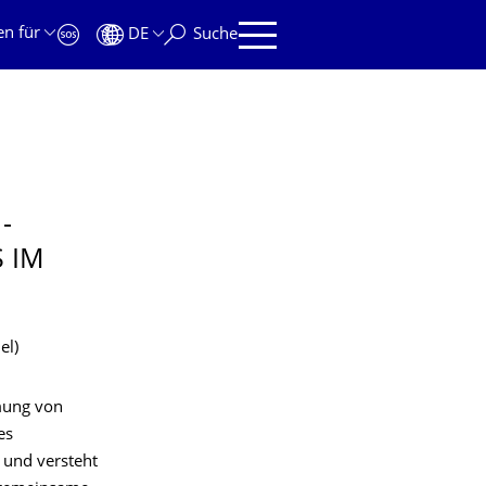
en für
DE
Suche
-
 IM
el)
mung von
es
s und versteht