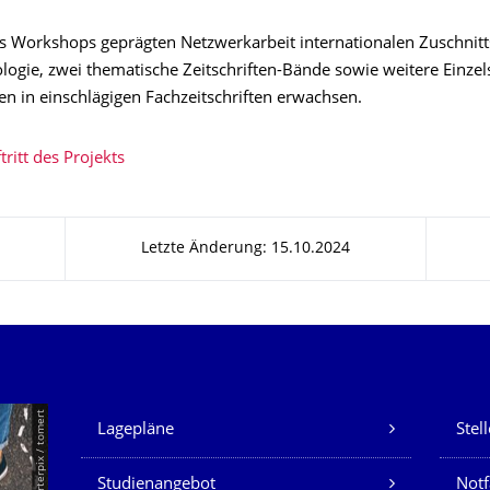
s Workshops geprägten Netzwerkarbeit internationalen Zuschnitts
logie, zwei thematische Zeitschriften-Bände sowie weitere Einzel
n in einschlägigen Fachzeitschriften erwachsen.
tritt des Projekts
Letzte Änderung: 15.10.2024
Unsere Dienste
© Smarterpix / tomert
Lagepläne
Stel
Studienangebot
Not