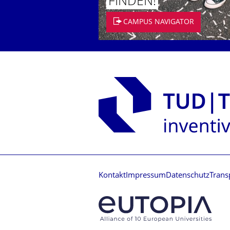
FINDEN!
CAMPUS NAVIGATOR
Kontakt
Impressum
Datenschutz
Trans