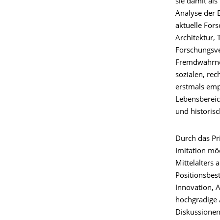
sie damit al
Analyse der 
aktuelle For
Architektur, 
Forschungsve
Fremdwahrne
sozialen, rec
erstmals emp
Lebensbereic
und historis
Durch das Pr
Imitation mö
Mittelalters 
Positionsbes
Innovation, A
hochgradige 
Diskussionen