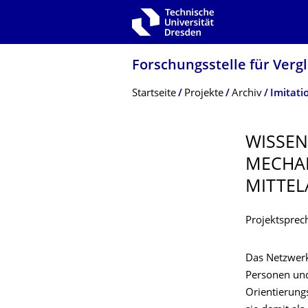
Zur Hauptnavigation springen
Zur Suche springen
Zum Inhalt springen
Forschungsstelle für Ver
Breadcrumb-Menü
Startseite
Projekte
Archiv
Imitati
WISSEN
MECHAN
MITTEL
Projektsprec
Das Netzwerk
Personen und
Orientierungs