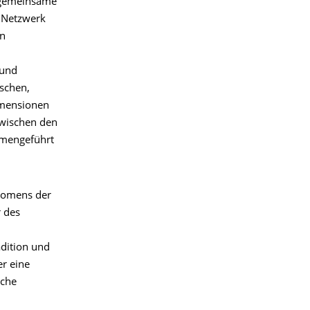
e gemeinsame
s Netzwerk
in
 und
schen,
Dimensionen
zwischen den
ammengeführt
änomens der
r des
dition und
er eine
sche