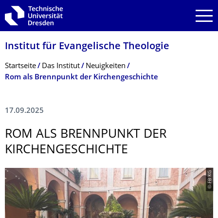
Zur Hauptnavigation springen
Zur Suche springen
Zum Inhalt springen
Institut für Evangelische Theologie
Breadcrumb-Menü
Startseite
Das Institut
Neuigkeiten
Rom als Brennpunkt der Kirchengeschichte
17.09.2025
ROM ALS BRENNPUNKT DER
KIRCHENGE­SCHICHTE
© FB KG