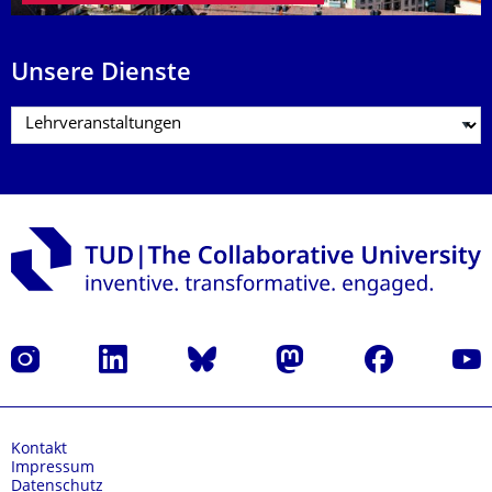
Unsere Dienste
Instagram
LinkedIn
Bluesky
Mastodon
Facebook
Yout
Kontakt
Impressum
Datenschutz