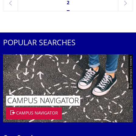
Currently on page 2
2
previous
next
POPULAR SEARCHES
© Smarterpix / tomert
CAMPUS NAVIGATOR
CAMPUS NAVIGATOR