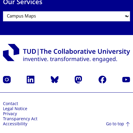
Our Services
Instagram
LinkedIn
Bluesky
Mastodon
Facebook
YouT
Contact
Legal Notice
Privacy
Transparency Act
Go to top
Accessibility