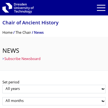
Skip to main navigation
Skip to search
Skip to content
Chair of Ancient History
Breadcrumb Menu
Home
The Chair
News
NEWS
Subscribe Newsboard
Set period
Select year
Select month