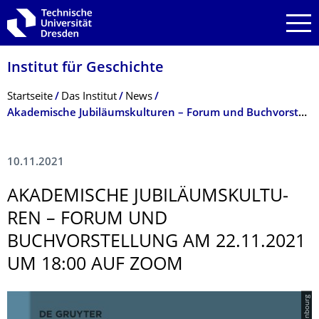
Zur Hauptnavigation springen
Zur Suche springen
Zum Inhalt springen
Institut für Geschichte
Breadcrumb-Menü
Startseite
Das Institut
News
Akademische Jubiläumskulturen – Forum und Buchvorstellung am 22.11.2021 um 18:00 auf Zoom
10.11.2021
AKADEMISCHE JUBILÄUMSKULTU­
REN – FORUM UND
BUCHVORSTELLUNG AM 22.11.2021
UM 18:00 AUF ZOOM