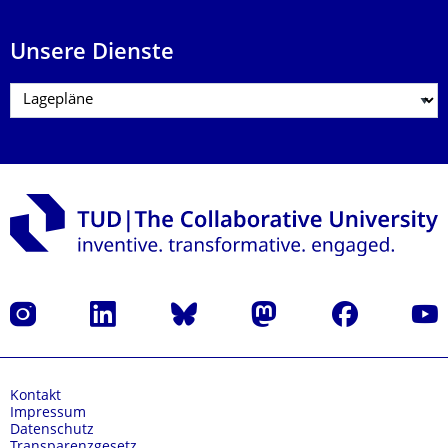
Unsere Dienste
Instagram
LinkedIn
Bluesky
Mastodon
Facebook
Yout
Kontakt
Impressum
Datenschutz
Transparenzgesetz