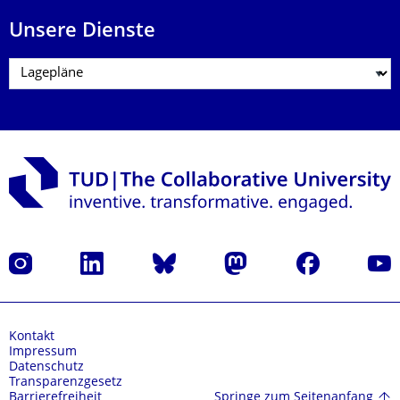
Unsere Dienste
Instagram
LinkedIn
Bluesky
Mastodon
Facebook
Yout
Kontakt
Impressum
Datenschutz
Transparenzgesetz
Springe zum Seitenanfang
Barrierefreiheit