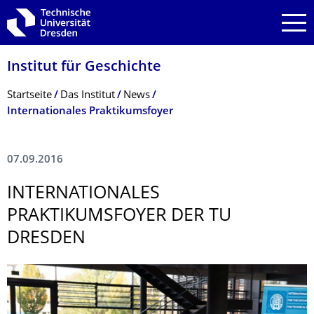
Zur Hauptnavigation springen
Zur Suche springen
Zum Inhalt springen
Institut für Geschichte
Breadcrumb-Menü
Startseite
Das Institut
News
Internationales Praktikumsfoyer
07.09.2016
INTERNATIONALES
PRAKTIKUMSFOYER DER TU
DRESDEN