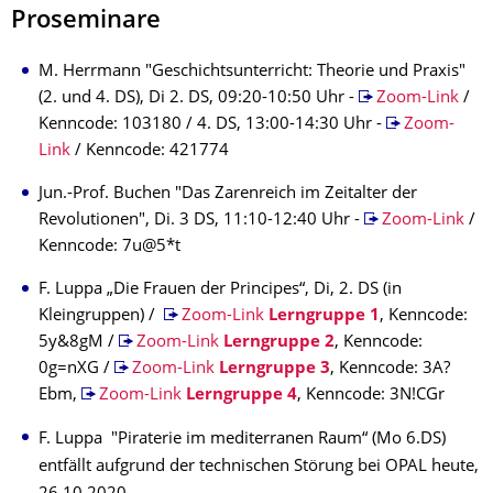
Proseminare
M. Herrmann "Geschichtsunterricht: Theorie und Praxis"
(2. und 4. DS), Di 2. DS, 09:20-10:50 Uhr -
Zoom-Link
/
Kenncode: 103180 / 4. DS, 13:00-14:30 Uhr -
Zoom-
Link
/ Kenncode: 421774
Jun.-Prof. Buchen "Das Zarenreich im Zeitalter der
Revolutionen", Di. 3 DS, 11:10-12:40 Uhr -
Zoom-Link
/
Kenncode: 7u@5*t
F. Luppa „Die Frauen der Principes“, Di, 2. DS (in
Kleingruppen) /
Zoom-Link
Lerngruppe 1
, Kenncode:
5y&8gM /
Zoom-Link
Lerngruppe 2
, Kenncode:
0g=nXG /
Zoom-Link
Lerngruppe 3
, Kenncode: 3A?
Ebm,
Zoom-Link
Lerngruppe 4
, Kenncode: 3N!CGr
F. Luppa "Piraterie im mediterranen Raum“ (Mo 6.DS)
entfällt aufgrund der technischen Störung bei OPAL heute,