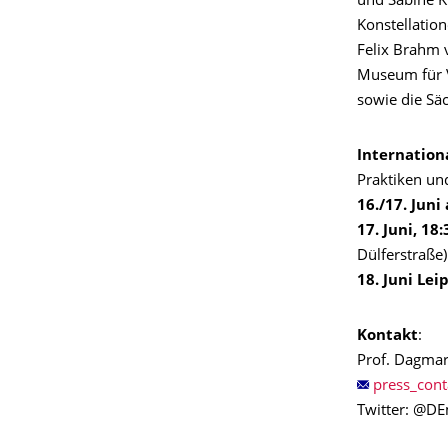
und Sabine K
Konstellatio
Felix Brahm 
Museum für V
sowie die Säc
Internation
Praktiken un
16./17. Jun
17. Juni, 18
Dülferstraße)
18. Juni Lei
Kontakt
:
Prof. Dagmar
Twitter: @D