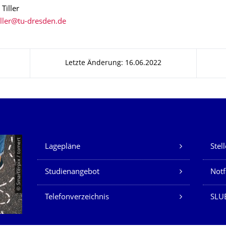
 Tiller
Letzte Änderung: 16.06.2022
Unsere Dienste
© Smarterpix / tomert
Lagepläne
Stel
Studienangebot
Not
Telefonverzeichnis
SLUB