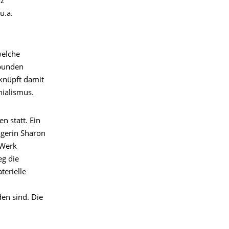
nz
u.a.
welche
rbunden
rknüpft damit
nialismus.
n statt. Ein
ägerin Sharon
 Werk
eg die
terielle
en sind. Die