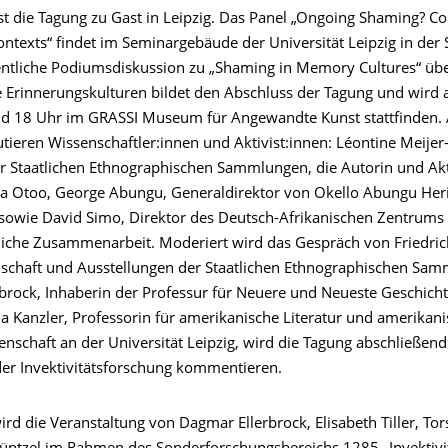
ist die Tagung zu Gast in Leipzig. Das Panel „Ongoing Shaming? 
ontexts“ findet im Seminargebäude der Universität Leipzig in der 
ffentliche Podiumsdiskussion zu „Shaming in Memory Cultures“ üb
e Erinnerungskulturen bildet den Abschluss der Tagung und wird
d 18 Uhr im GRASSI Museum für Angewandte Kunst stattfinden.
tieren Wissenschaftler:innen und Aktivist:innen: Léontine Meije
er Staatlichen Ethnographischen Sammlungen, die Autorin und Akt
 Otoo, George Abungu, Generaldirektor von Okello Abungu Her
 sowie David Simo, Direktor des Deutsch-Afrikanischen Zentrums 
liche Zusammenarbeit. Moderiert wird das Gespräch von Friedric
nschaft und Ausstellungen der Staatlichen Ethnographischen Sa
brock, Inhaberin der Professur für Neuere und Neueste Geschicht
ja Kanzler, Professorin für amerikanische Literatur und amerikan
enschaft an der Universität Leipzig, wird die Tagung abschließend
der Invektivitätsforschung kommentieren.
ird die Veranstaltung von Dagmar Ellerbrock, Elisabeth Tiller, To