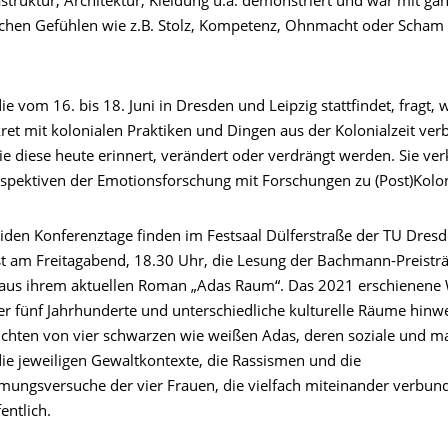
astruktur, Architektur, Kleidung u.a. demonstriert und war mit ga
ichen Gefühlen wie z.B. Stolz, Kompetenz, Ohnmacht oder Scham 
ie vom 16. bis 18. Juni in Dresden und Leipzig stattfindet, fragt, 
ret mit kolonialen Praktiken und Dingen aus der Kolonialzeit ve
e diese heute erinnert, verändert oder verdrängt werden. Sie ve
rspektiven der Emotionsforschung mit Forschungen zu (Post)Kolo
iden Konferenztage finden im Festsaal Dülferstraße der TU Dresde
t am Freitagabend, 18.30 Uhr, die Lesung der Bachmann-Preistr
aus ihrem aktuellen Roman „Adas Raum“. Das 2021 erschienene
er fünf Jahrhunderte und unterschiedliche kulturelle Räume hinw
chten von vier schwarzen wie weißen Adas, deren soziale und ma
e jeweiligen Gewaltkontexte, die Rassismen und die
mungsversuche der vier Frauen, die vielfach miteinander verbund
entlich.