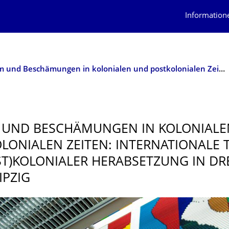
Information
Scham und Beschämungen in kolonialen und postkolonialen Zeiten: Internationale Tagung zu (post)kolonialer Herabsetzung in Dresden und Leipzig
 UND BESCHÄMUNGEN IN KOLONIALE
LONIALEN ZEITEN: INTERNATIONALE
ST)KOLONIALER HERABSETZUNG IN D
IPZIG