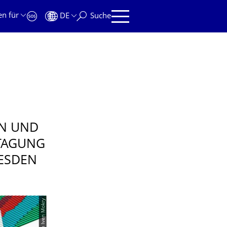
en für
DE
Suche
N UND
 TAGUNG
RESDEN
© Crispin Iven Mokry