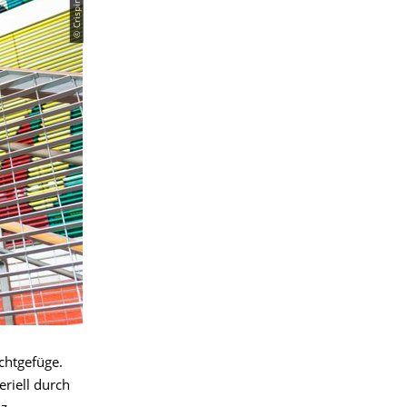
chtgefüge.
riell durch