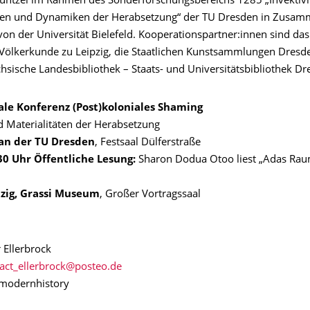
üntzel im Rahmen des Sonderforschungsbereichs 1285 „Invektivit
nen und Dynamiken der Herabsetzung“ der TU Dresden in Zusam
von der Universität Bielefeld. Kooperationspartner:innen sind da
ölkerkunde zu Leipzig, die Staatlichen Kunstsammlungen Dresd
hsische Landesbibliothek – Staats- und Universitätsbibliothek Dr
ale Konferenz (Post)koloniales Shaming
d Materialitäten der Herabsetzung
i an der TU Dresden
, Festsaal Dülferstraße
:30 Uhr Öffentliche Lesung:
Sharon Dodua Otoo liest „Adas Raum
pzig, Grassi Museum
, Großer Vortragssaal
 Ellerbrock
Emodernhistory