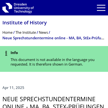
Skip to main navigation
Skip to search
Skip to content
Institute of History
Breadcrumb Menu
Home
The Institute
News
Neue Sprechstundentermine online - MA, BA, StEx-Prüfungen Prof. Ziegler und Dr. Kästner
Status Message
Info
This document is not available in the language you
requested. It is therefore shown in German.
Apr 11, 2025
NEUE SPRECHSTUNDEN­TERMINE
ONLINE - MA, BA, STEX-PRÜFUNGEN