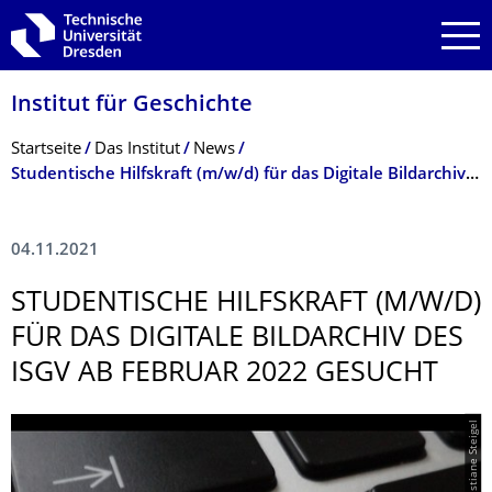
Zur Hauptnavigation springen
Zur Suche springen
Zum Inhalt springen
Institut für Geschichte
Breadcrumb-Menü
Startseite
Das Institut
News
Studentische Hilfskraft (m/w/d) für das Digitale Bildarchiv des ISGV ab Februar 2022 gesucht
04.11.2021
STUDENTISCHE HILFSKRAFT (M/W/D)
FÜR DAS DIGITALE BILDARCHIV DES
ISGV AB FEBRUAR 2022 GESUCHT
© Christiane Steigel