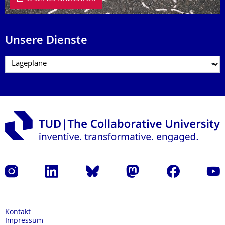
Unsere Dienste
Instagram
LinkedIn
Bluesky
Mastodon
Facebook
Yout
Kontakt
Impressum