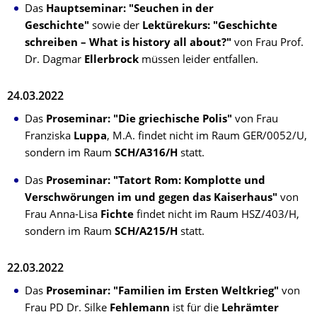
Das
Hauptseminar: "Seuchen in der
Geschichte"
sowie der
Lektürekurs: "Geschichte
schreiben – What is history all about?"
von Frau Prof.
Dr. Dagmar
Ellerbrock
müssen leider entfallen.
24.03.2022
Das
Proseminar: "Die griechische Polis"
von Frau
Franziska
Luppa
, M.A. findet nicht im Raum GER/0052/U,
sondern im Raum
SCH/A316/H
statt.
Das
Proseminar: "Tatort Rom: Komplotte und
Verschwörungen im und gegen das Kaiserhaus"
von
Frau Anna-Lisa
Fichte
findet nicht im Raum HSZ/403/H,
sondern im Raum
SCH/A215/H
statt.
22.03.2022
Das
Proseminar: "Familien im Ersten Weltkrieg"
von
Frau PD Dr. Silke
Fehlemann
ist für die
Lehrämter