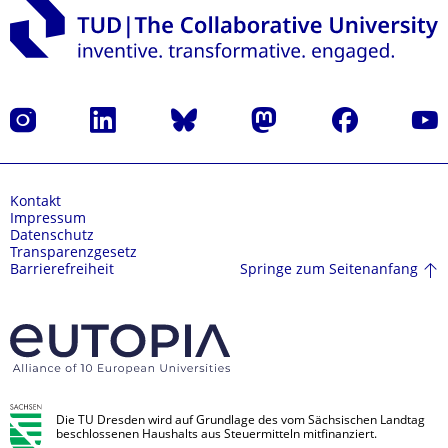
Instagram
LinkedIn
Bluesky
Mastodon
Facebook
Yout
Kontakt
Impressum
Datenschutz
Transparenzgesetz
Springe zum Seitenanfang
Barrierefreiheit
Die TU Dresden wird auf Grundlage des vom Sächsischen Landtag
beschlossenen Haushalts aus Steuermitteln mitfinanziert.