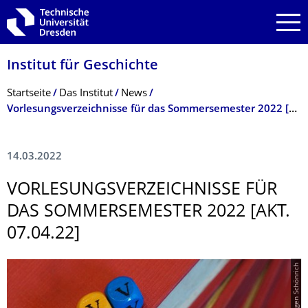
Zur Hauptnavigation springen
Zur Suche springen
Zum Inhalt springen
Institut für Geschichte
Breadcrumb-Menü
Startseite
Das Institut
News
Vorlesungsverzeichnisse für das Sommersemester 2022 [akt. 07.04.22]
14.03.2022
VORLESUNGSVER­ZEICHNISSE FÜR
DAS SOMMERSEMESTER 2022 [AKT.
07.04.22]
© Hagen Schönrich