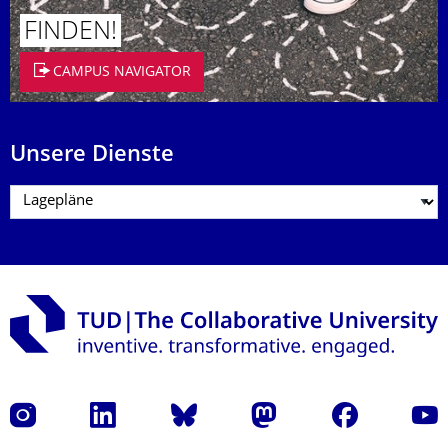
FINDEN!
CAMPUS NAVIGATOR
Unsere Dienste
Instagram
LinkedIn
Bluesky
Mastodon
Facebook
Yout