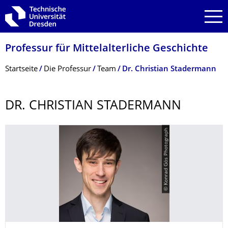
Zur Hauptnavigation springen
Zur Suche springen
Zum Inhalt springen
Professur für Mittelalterliche Geschichte
Breadcrumb-Menü
Startseite
Die Professur
Team
Dr. Christian Stadermann
DR. CHRISTIAN STADERMANN
© Konrad Gös Photograph