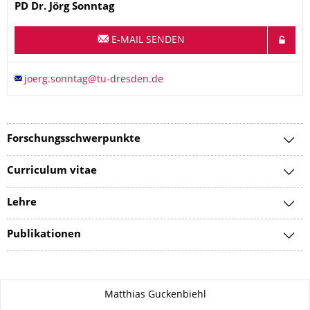
Name
PD Dr.
Jörg
Sonntag
E-MAIL SENDEN
Forschungsschwerpunkte
Curriculum vitae
Lehre
Publikationen
Zu dieser Seite
Matthias Guckenbiehl