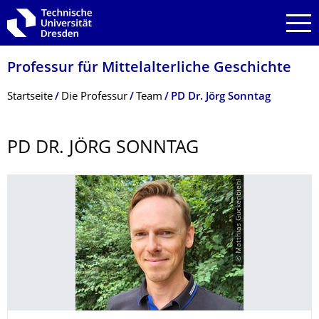
Zur Hauptnavigation springen
Zur Suche springen
Zum Inhalt springen
Professur für Mittelalterliche Geschichte
Breadcrumb-Menü
Startseite
Die Professur
Team
PD Dr. Jörg Sonntag
PD DR. JÖRG SONNTAG
© Matthias Guckenbiehl