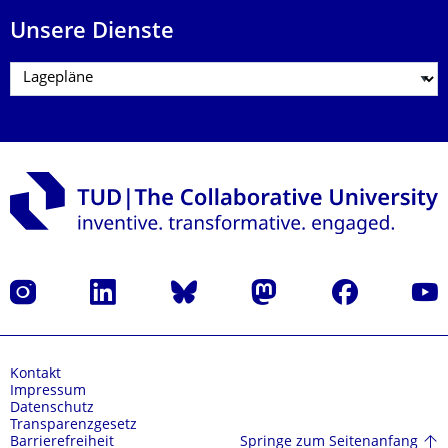
Unsere Dienste
Instagram
LinkedIn
Bluesky
Mastodon
Facebook
Yout
Kontakt
Impressum
Datenschutz
Transparenzgesetz
Springe zum Seitenanfang
Barrierefreiheit