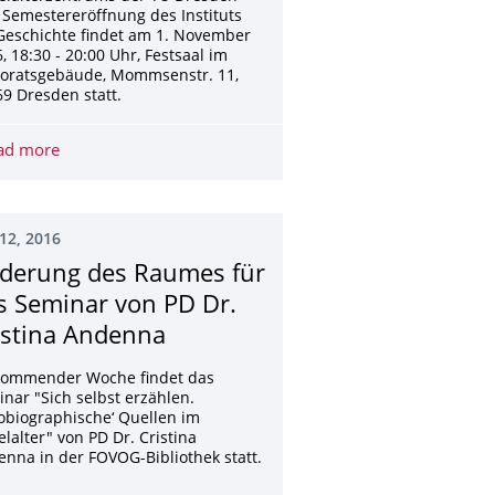
Semestereröffnung des Instituts
Geschichte findet am 1. November
, 18:30 - 20:00 Uhr, Festsaal im
toratsgebäude, Mommsenstr. 11,
9 Dresden statt.
RAEL AM 3.11.
ad more
Vortrag zur Eröffnung des Mittelalterzentrums der TU Dr
12, 2016
derung des Raumes für
s Seminar von PD Dr.
istina Andenna
kommender Woche findet das
nar "Sich selbst erzählen.
obiographische‘ Quellen im
elalter" von PD Dr. Cristina
nna in der FOVOG-Bibliothek statt.