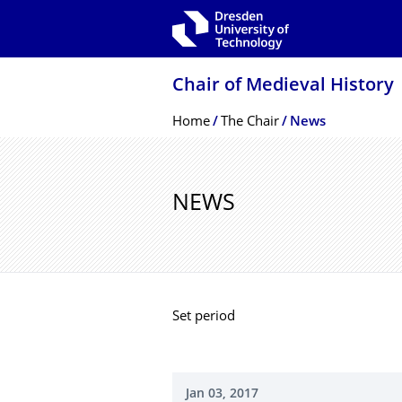
Skip to main navigation
Skip to search
Skip to content
Chair of Medieval History
Breadcrumb Menu
Home
The Chair
News
NEWS
Set period
Jan 03, 2017