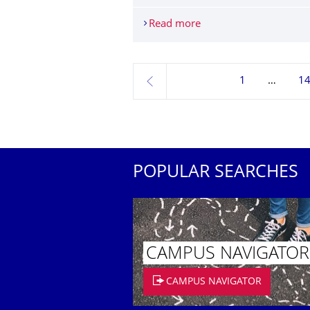
Read more
Tutorien der mittelalt
1
1
previous
POPULAR SEARCHES
CAMPUS NAVIGATOR
CAMPUS NAVIGATOR