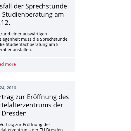
sfall der Sprechstunde
r Studienberatung am
.12.
grund einer auswärtigen
elegenheit muss die Sprechstunde
die Studienfachberatung am 5.
ember ausfallen.
RAEL AM 04.01.2017
ad more
Ausfall der Sprechstunde für Studienberatung am 05.12.
24, 2016
rtrag zur Eröffnung des
ttelalterzen­trums der
 Dresden
Vortrag zur Eröffnung des
elalterzentrums der TU Dresden