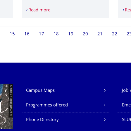
erlichen Geschichte im WS 2016/17 [UPDATE]
Read more
Verschiebung des Lektürekurses von Prof
Re
4
15
16
17
18
19
20
21
22
2
Our Services
© Smarterpix / tomert
Campus Maps
Job 
Programmes offered
Eme
Phone Directory
SLUB