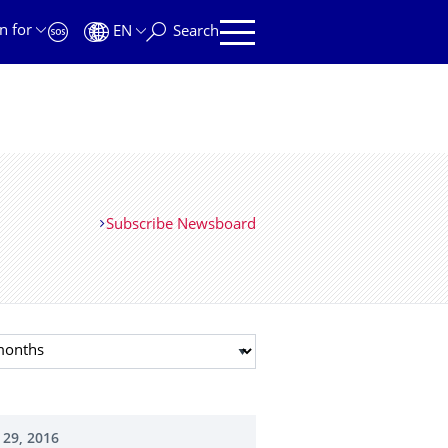
n for
EN
Search
Subscribe Newsboard
t month
 29, 2016