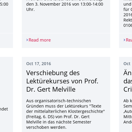
5:00
den 3. November 2016 von 13:00-14:00
und 
Uhr.
für 
2016
Rek
0106
OF. DR. UWE ISRAEL AM 23.11.
Read more
SPRECHSTUNDE VON PROF. DR. UWE IS
Re
Oct 17, 2016
Oct 
Verschiebung des
Än
Lektürekurses von Prof.
da
Dr. Gert Melville
Cr
Aus organisatorisch-technischen
Ab 
Gründen muss der Lektürekurs "Texte
Semi
indet
der mittelalterlichen Klostergeschichte"
‚Aut
(Freitag, 6. DS) von Prof. Dr. Gert
Mitt
Melville in das nächste Semester
Ande
verschoben werden.