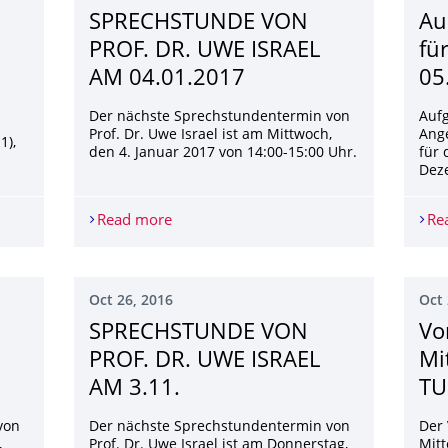
SPRECH­STUNDE VON
Au
PROF. DR. UWE ISRAEL
fü
AM 04.01.2017
05
Der nächste Sprechstundentermin von
Auf
Prof. Dr. Uwe Israel ist am Mittwoch,
Ang
1),
den 4. Januar 2017 von 14:00-15:00 Uhr.
für 
Dez
riums
Read more
SPRECH­STUNDE VON PROF. DR. UWE IS
Re
Oct 26, 2016
Oct 
SPRECHSTUNDE VON
Vo
PROF. DR. UWE ISRAEL
Mi
AM 3.11.
TU
von
Der nächste Sprechstundentermin von
Der 
,
Prof. Dr. Uwe Israel ist am Donnerstag,
Mitt