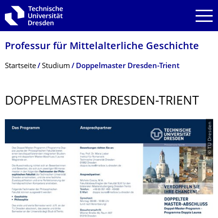
Zur Hauptnavigation springen
Zur Suche springen
Zum Inhalt springen
Professur für Mittelalterliche Geschichte
Breadcrumb-Menü
Startseite
Studium
Doppelmaster Dresden-Trient
DOPPELMASTER DRESDEN-TRIENT
© TU Dresden