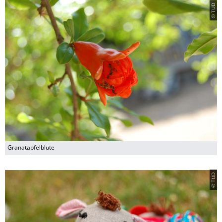
© TUD
Granatapfelblüte
© TUD