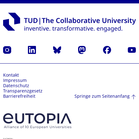
Instagram
LinkedIn
Bluesky
Mastodon
Facebook
Yout
Kontakt
Impressum
Datenschutz
Transparenzgesetz
Springe zum Seitenanfang
Barrierefreiheit