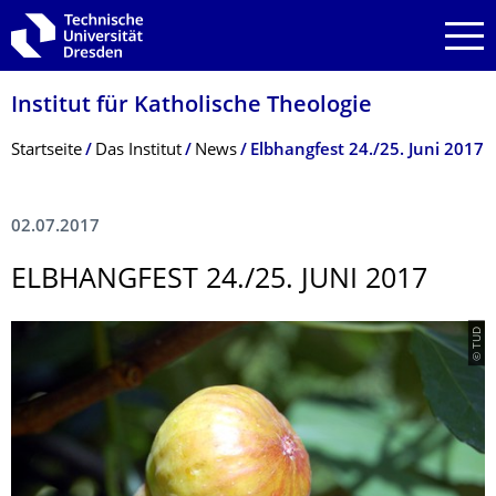
Zur Hauptnavigation springen
Zur Suche springen
Zum Inhalt springen
Institut für Katholische Theologie
Breadcrumb-Menü
Startseite
Das Institut
News
Elbhangfest 24./25. Juni 2017
02.07.2017
ELBHANGFEST 24./25. JUNI 2017
© TUD