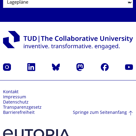
Instagram
LinkedIn
Bluesky
Mastodon
Facebook
Yout
Kontakt
Impressum
Datenschutz
Transparenzgesetz
Springe zum Seitenanfang
Barrierefreiheit