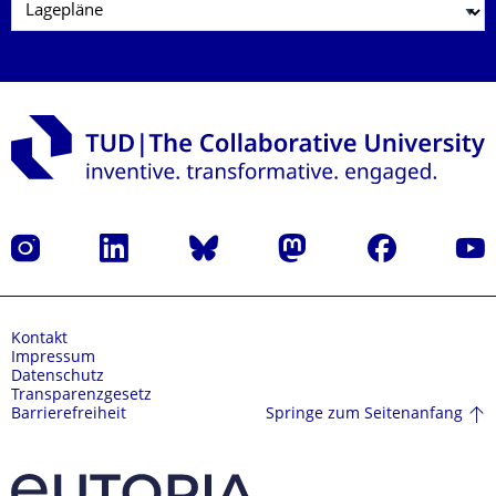
Instagram
LinkedIn
Bluesky
Mastodon
Facebook
Yout
Kontakt
Impressum
Datenschutz
Transparenzgesetz
Springe zum Seitenanfang
Barrierefreiheit