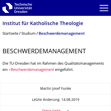
Zur Hauptnavigation springen
Zur Suche springen
Zum Inhalt springen
Institut für Katholische Theologie
Breadcrumb-Menü
Startseite
Studium
Beschwerdemanagement
BESCHWERDEMANA­GEMENT
Die TU-Dresden hat im Rahmen des Qualitätsmanagements
ein
Beschwerdemanagement
eingeführt.
Zu dieser Seite
Martin Josef Funke
Letzte Änderung: 14.08.2019