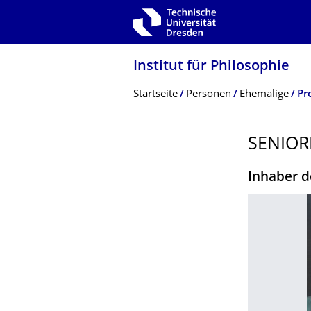
Zur Hauptnavigation springen
Zur Suche springen
Zum Inhalt springen
Institut für Philosophie
Breadcrumb-Menü
Startseite
Personen
Ehemalige
Pr
SENIOR
Inhaber d