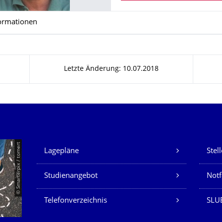
ormationen
Letzte Änderung: 10.07.2018
Unsere Dienste
© Smarterpix / tomert
Lagepläne
Stel
Studienangebot
Not
Telefonverzeichnis
SLUB