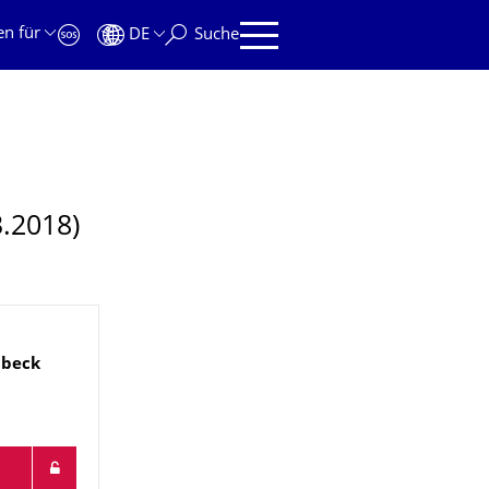
en für
DE
Suche
.2018)
beck