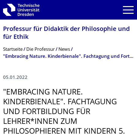
Zur Hauptnavigation springen
Zur Suche springen
Zum Inhalt springen
Professur für Didaktik der Philosophie und
für Ethik
Breadcrumb-Menü
Startseite
Die Professur
News
"Embracing Nature. Kinderbienale". Fachtagung und Fortbildung für Lehrer*innen zum Philosophieren mit Kindern 5. Feb 2022
05.01.2022
"EMBRACING NATURE.
KINDERBIENALE". FACHTAGUNG
UND FORTBILDUNG FÜR
LEHRER*INNEN ZUM
PHILOSOPHIEREN MIT KINDERN 5.