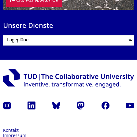
CAMPUS NAVIGATOR
Unsere Dienste
Instagram
LinkedIn
Bluesky
Mastodon
Facebook
Yout
Kontakt
Impressum