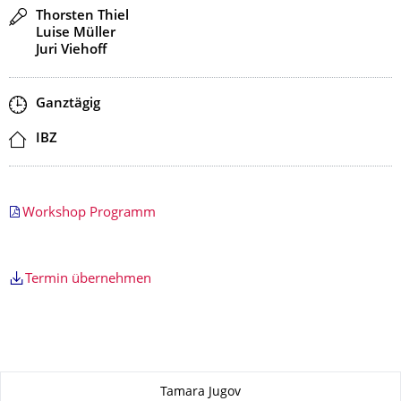
Redner
Thorsten Thiel
Luise Müller
Juri Viehoff
Zeit
Ganztägig
Ort
IBZ
Workshop Programm
Termin übernehmen
Zu dieser Seite
Tamara Jugov