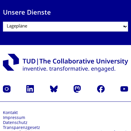
Unsere Dienste
Instagram
LinkedIn
Bluesky
Mastodon
Facebook
Yout
Kontakt
Impressum
Datenschutz
Transparenzgesetz