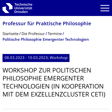
Zur Hauptnavigation springen
Zur Suche springen
Zum Inhalt springen
Professur für Praktische Philosophie
Breadcrumb-Menü
Startseite
Die Professur
Termine
Politische Philosophie Emergenter Technologien
08.03.2023 - 10.03.2023; Workshop
WORKSHOP ZUR POLITISCHEN
PHILOSOPHIE EMERGENTER
TECHNOLOGIEN (IN KOOPERATION
MIT DEM EXZELLENZCLUS­TER CETI)