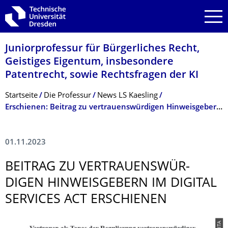
Zur Hauptnavigation springen
Zur Suche springen
Zum Inhalt springen
Juniorprofessur für Bürgerliches Recht,
Geistiges Eigentum, insbesondere
Patentrecht, sowie Rechtsfragen der KI
Breadcrumb-Menü
Startseite
Die Professur
News LS Kaesling
Erschienen: Beitrag zu vertrauenswürdigen Hinweisgebern im Digital Services Act
01.11.2023
BEITRAG ZU VERTRAUENSWÜR­
DIGEN HINWEISGEBERN IM DIGITAL
SERVICES ACT ERSCHIENEN