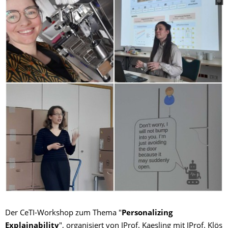
Der CeTI-Workshop zum Thema "
Personalizing
Explainability
", organisiert von JProf. Kaesling mit JProf. Klös