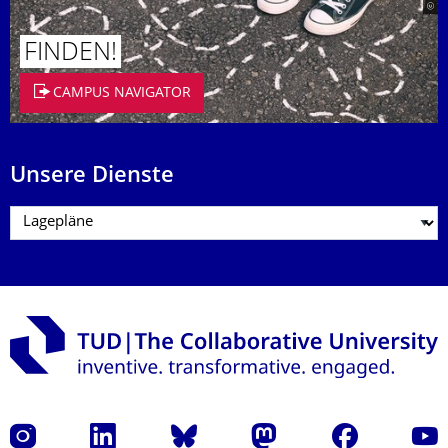
FINDEN!
CAMPUS NAVIGATOR
Unsere Dienste
Instagram
LinkedIn
Bluesky
Mastodon
Facebook
Yout