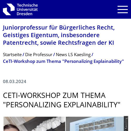
Zur Hauptnavigation springen
Zur Suche springen
Zum Inhalt springen
Juniorprofessur für Bürgerliches Recht,
Geistiges Eigentum, insbesondere
Patentrecht, sowie Rechtsfragen der KI
Breadcrumb-Menü
Startseite
Die Professur
News LS Kaesling
CeTI-Workshop zum Thema "Personalizing Explainability"
08.03.2024
CETI-WORKSHOP ZUM THEMA
"PERSONALIZING EXPLAINABILITY"
© Kaesling