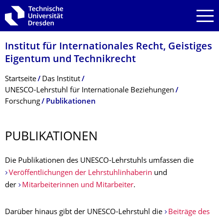
Zur Hauptnavigation springen
Zur Suche springen
Zum Inhalt springen
Institut für Internationales Recht, Geistiges
Eigentum und Technikrecht
Breadcrumb-Menü
Startseite
Das Institut
UNESCO-Lehrstuhl für Internationale Beziehungen
Forschung
Publikationen
PUBLIKATIONEN
Die Publikationen des UNESCO-Lehrstuhls umfassen die
Veröffentlichungen der Lehrstuhlinhaberin
und
der
Mitarbeiterinnen und Mitarbeiter
.
Darüber hinaus gibt der UNESCO-Lehrstuhl die
Beiträge des