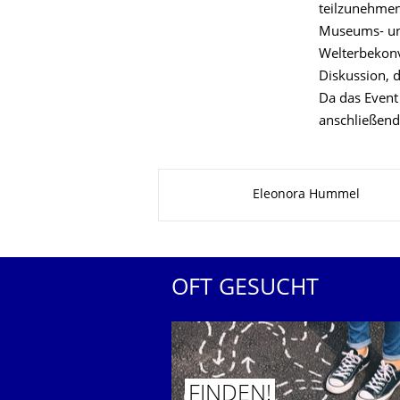
teilzunehmen.
Museums- und
Welterbekonv
Diskussion, d
Da das Event
anschließen
Zu dieser Seite
Eleonora Hummel
OFT GESUCHT
FINDEN!