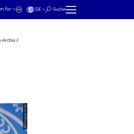
en für
DE
Suche
-Archiv
© Elena Azzalini