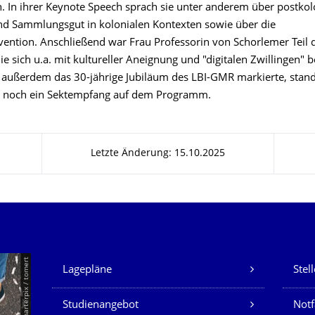
 In ihrer Keynote Speech sprach sie unter anderem über postkolon
 Sammlungsgut in kolonialen Kontexten sowie über die
ention. Anschließend war Frau Professorin von Schorlemer Teil d
ie sich u.a. mit kultureller Aneignung und "digitalen Zwillingen" b
 außerdem das 30-jährige Jubiläum des LBI-GMR markierte, stan
d noch ein Sektempfang auf dem Programm.
Letzte Änderung: 15.10.2025
Unsere Dienste
© Smarterpix / tomert
Lagepläne
Stel
Studienangebot
Not