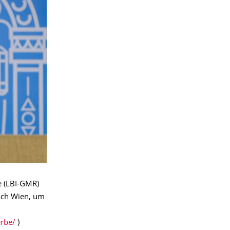
e (LBI-GMR)
ach Wien, um
erbe/
)