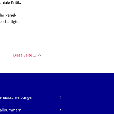
iale Kritik,
er Panel-
eschäftigte.
d
Diese Seite …
lenausschreibungen
fallnummern