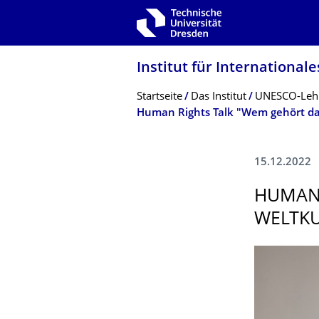
Zur Hauptnavigation springen
Zur Suche springen
Zum Inhalt springen
Institut für International
Breadcrumb-Menü
Startseite
Das Institut
UNESCO-Lehrs
Human Rights Talk "Wem gehört da
15.12.2022
HUMAN 
WELTKU