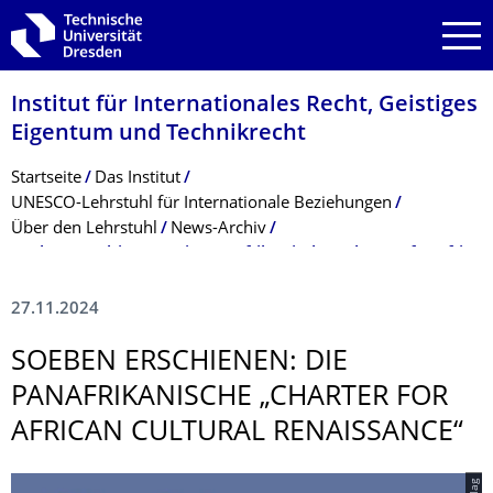
Zur Hauptnavigation springen
Zur Suche springen
Zum Inhalt springen
Institut für Internationales Recht, Geistiges
Eigentum und Technikrecht
Breadcrumb-Menü
Startseite
Das Institut
UNESCO-Lehrstuhl für Internationale Beziehungen
Über den Lehrstuhl
News-Archiv
Soeben erschienen: Die panafrikanische „Charter for African Cultural Renaissance“
27.11.2024
SOEBEN ERSCHIENEN: DIE
PANAFRIKANISCHE „CHARTER FOR
AFRICAN CULTURAL RENAISSANCE“