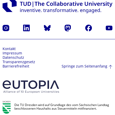
Instagram
LinkedIn
Bluesky
Mastodon
Facebook
Yout
Kontakt
Impressum
Datenschutz
Transparenzgesetz
Springe zum Seitenanfang
Barrierefreiheit
Die TU Dresden wird auf Grundlage des vom Sächsischen Landtag
beschlossenen Haushalts aus Steuermitteln mitfinanziert.