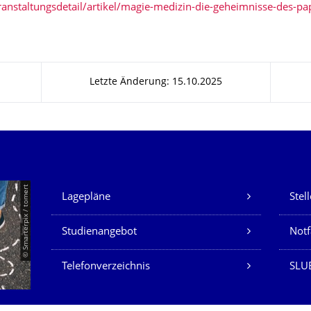
eranstaltungsdetail/artikel/magie-medizin-die-geheimnisse-des-pa
Letzte Änderung: 15.10.2025
Unsere Dienste
© Smarterpix / tomert
Lagepläne
Stel
Studienangebot
Not
Telefonverzeichnis
SLUB