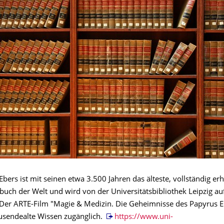
bers ist mit seinen etwa 3.500 Jahren das älteste, vollständig er
uch der Welt und wird von der Universitätsbibliothek Leipzig a
 Der ARTE-Film "Magie & Medizin. Die Geheimnisse des Papyrus 
ausendealte Wissen zugänglich.
https://www.uni-