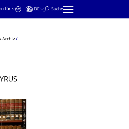
en für
DE
Suche
-Archiv
PYRUS
© PantherMedia / snehit