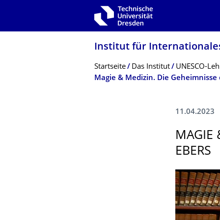
Zur Hauptnavigation springen
Zur Suche springen
Zum Inhalt springen
Institut für International
Breadcrumb-Menü
Startseite
Das Institut
UNESCO-Lehrs
Magie & Medizin. Die Geheimnisse 
11.04.2023
MAGIE 
EBERS