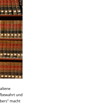
haltene
ufbewahrt und
Ebers" macht