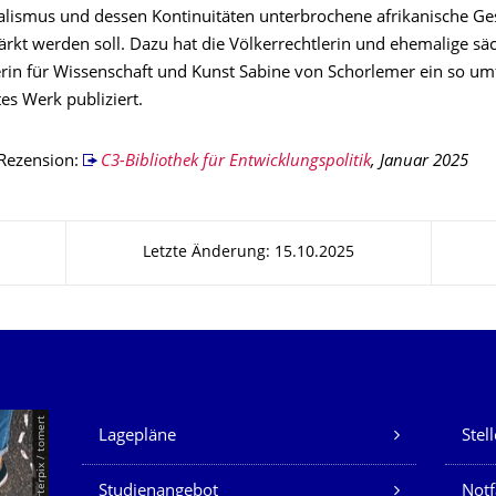
alismus und dessen Kontinuitäten unterbrochene afrikanische Ge
tärkt werden soll. Dazu hat die Völkerrechtlerin und ehemalige sä
erin für Wissenschaft und Kunst Sabine von Schorlemer ein so u
es Werk publiziert.
 Rezension:
C3-Bibliothek für Entwicklungspolitik
, Januar 2025
Letzte Änderung: 15.10.2025
Unsere Dienste
© Smarterpix / tomert
Lagepläne
Stel
Studienangebot
Not