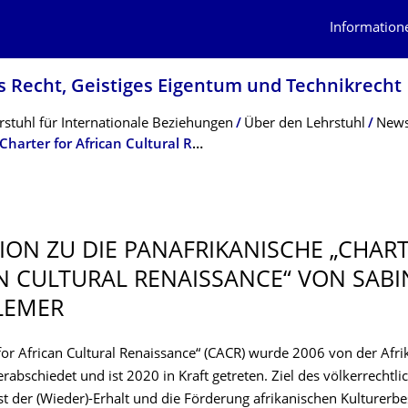
Information
es Recht, Geistiges Eigentum und Technikrecht
tuhl für Internationale Beziehungen
Über den Lehrstuhl
News
Rezension zu Die panafrikanische „Charter for African Cultural Renaissance“ von Sabine von Schorlemer
ION ZU DIE PANAFRIKANISCHE „CHAR
N CULTURAL RENAISSANCE“ VON SABI
LEMER
 for African Cultural Renaissance“ (CACR) wurde 2006 von der Afr
rabschiedet und ist 2020 in Kraft getreten. Ziel des völkerrechtli
t der (Wieder)-Erhalt und die Förderung afrikanischen Kulturerbe