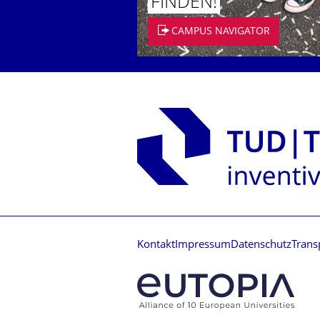
FINDEN!
CAMPUS NAVIGATOR
Kontakt
Impressum
Datenschutz
Trans