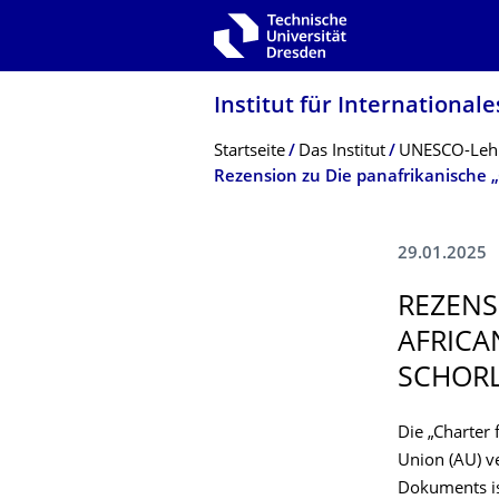
Zur Hauptnavigation springen
Zur Suche springen
Zum Inhalt springen
Institut für International
Breadcrumb-Menü
Startseite
Das Institut
UNESCO-Lehrs
29.01.2025
REZENS
AFRICA
SCHOR
Die „Charter
Union (AU) ve
Dokuments is