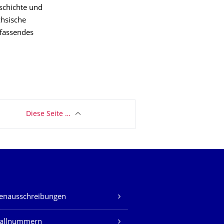
schichte und
chsische
mfassendes
Diese Seite …
lenausschreibungen
fallnummern