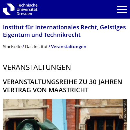
Zur Hauptnavigation springen
Zur Suche springen
Zum Inhalt springen
Institut für Internationales Recht, Geistiges
Eigentum und Technikrecht
Breadcrumb-Menü
Startseite
Das Institut
Veranstaltungen
VERANSTALTUNGEN
VERANSTAL­TUNGSREIHE ZU 30 JAHREN
VERTRAG VON MAASTRICHT
© KAS Sachsen