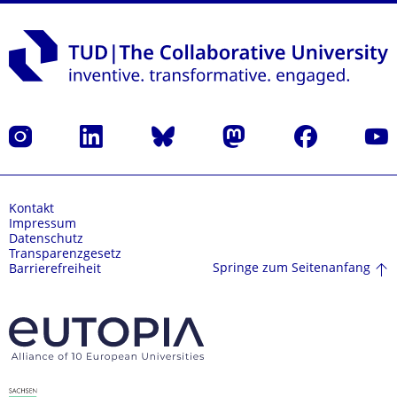
Instagram
LinkedIn
Bluesky
Mastodon
Facebook
Yout
Kontakt
Impressum
Datenschutz
Transparenzgesetz
Springe zum Seitenanfang
Barrierefreiheit