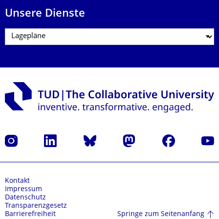
Unsere Dienste
Instagram
LinkedIn
Bluesky
Mastodon
Facebook
Yout
Kontakt
Impressum
Datenschutz
Transparenzgesetz
Springe zum Seitenanfang
Barrierefreiheit