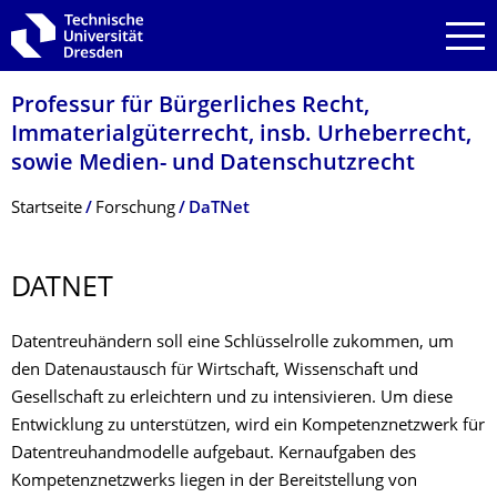
Zur Hauptnavigation springen
Zur Suche springen
Zum Inhalt springen
Professur für Bürgerliches Recht,
Immaterialgüter­recht, insb. Urheberrecht,
sowie Medien- und Datenschutzrecht
Breadcrumb-Menü
Startseite
Forschung
DaTNet
DATNET
Datentreuhändern soll eine Schlüsselrolle zukommen, um
den Datenaustausch für Wirtschaft, Wissenschaft und
Gesellschaft zu erleichtern und zu intensivieren. Um diese
Entwicklung zu unterstützen, wird ein Kompetenznetzwerk für
Datentreuhandmodelle aufgebaut. Kernaufgaben des
Kompetenznetzwerks liegen in der Bereitstellung von