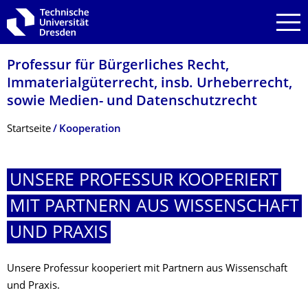
Zur Hauptnavigation springen
Zur Suche springen
Zum Inhalt springen
Professur für Bürgerliches Recht,
Immaterialgüter­recht, insb. Urheberrecht,
sowie Medien- und Datenschutzrecht
Breadcrumb-Menü
Startseite
Kooperation
UNSERE PROFESSUR KOOPERIERT
MIT PARTNERN AUS WISSENSCHAFT
UND PRAXIS
Unsere Professur kooperiert mit Partnern aus Wissenschaft
und Praxis.