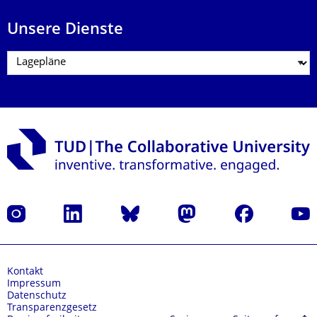
Unsere Dienste
Instagram
LinkedIn
Bluesky
Mastodon
Facebook
Yout
Kontakt
Impressum
Datenschutz
Transparenzgesetz