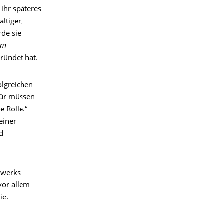
ihr späteres
ltiger,
de sie
um
gründet hat.
olgreichen
für müssen
 Rolle.“
einer
d
zwerks
vor allem
ie.