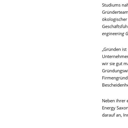
Studiums nah
Gründerteam k
ökologischer
Geschäftsfüh
engineering
„Gründen ist
Unternehmer
wir sie gut 
Gründungswill
Firmengründu
Bescheidenhe
Neben ihrer e
Energy Saxon
darauf an, In