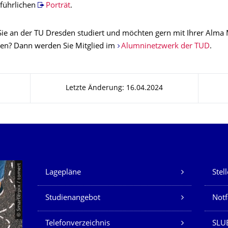
führlichen
Porträt
.
ie an der TU Dresden studiert und möchten gern mit Ihrer Alma 
ben? Dann werden Sie Mitglied im
Alumninetzwerk der TUD
.
Letzte Änderung: 16.04.2024
Unsere Dienste
© Smarterpix / tomert
Lagepläne
Stel
Studienangebot
Not
Telefonverzeichnis
SLUB