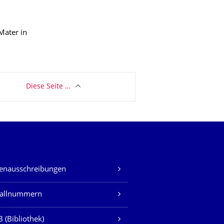
Mater in
Diese Seite …
lenausschreibungen
fallnummern
 (Bibliothek)