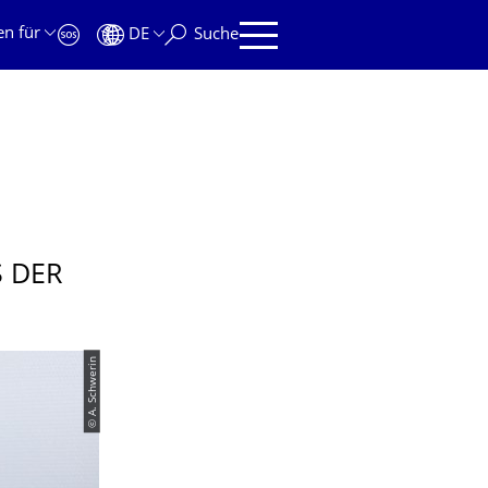
en für
DE
Suche
 DER
© A. Schwerin