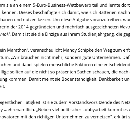
m sie an einem 5-Euro-Business-Wettbewerb teil und lernte dort 
ennen. Dieses beschäftigte sich damit, wie sich Batterien nachha
 bauen und nutzen lassen. Um diese Aufgabe voranzutreiben, wur
rerin der 2014 gegründeten und mehrfach ausgezeichneten
Nov
 GmbH
. Damit ist sie die Einzige aus ihrem Studienjahrgang, die ge
 ein Marathon“, veranschaulicht Mandy Schipke den Weg zum erf
tum. „Wir brauchen nicht mehr, sondern gute Unternehmen. Da
machen und dabei spielen menschliche Faktoren eine entscheidende
ige sollten auf die nicht so präsenten Sachen schauen, die nach 
ng kommen. Damit meint sie Bodenständigkeit, Dankbarkeit un
it.
igentlichen Tätigkeit ist sie zudem Vorstandsvorsitzende des Net
y ̶ ehrenamtlich. „Neben viel politischer Lobbyarbeit kommt es 
novatoren mit den richtigen Unternehmen zu vernetzen“, erklärt s