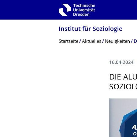
Zur Hauptnavigation springen
Zur Suche springen
Zum Inhalt springen
Institut für Soziologie
Breadcrumb-Menü
Startseite
Aktuelles
Neuigkeiten
D
16.04.2024
DIE AL
SOZIOL