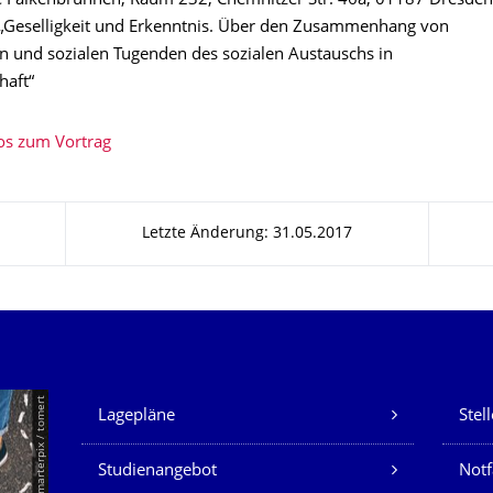
 Falkenbrunnen, Raum 232, Chemnitzer Str. 46a, 01187 Dresden
Geselligkeit und Erkenntnis. Über den Zusammenhang von
n und sozialen Tugenden des sozialen Austauschs in
haft“
os zum Vortrag
Letzte Änderung: 31.05.2017
Unsere Dienste
© Smarterpix / tomert
Lagepläne
Stel
Studienangebot
Not