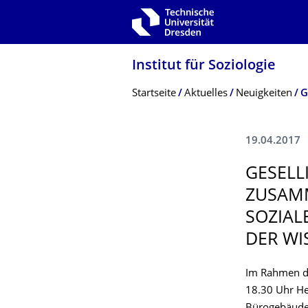
Zur Hauptnavigation springen
Zur Suche springen
Zum Inhalt springen
Institut für Soziologie
Breadcrumb-Menü
Startseite
Aktuelles
Neuigkeiten
19.04.2017
GESELL
ZUSAM
SOZIAL
DER WI
Im Rahmen de
18.30 Uhr Her