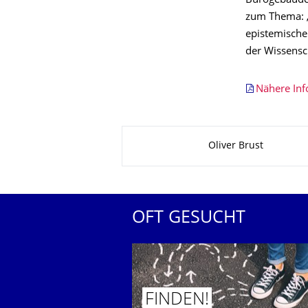
Bürogebäude
zum Thema: „
epistemische
der Wissensc
Nähere Inf
Zu dieser Seite
Oliver Brust
OFT GESUCHT
FINDEN!