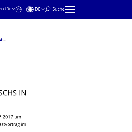
en für
DE
Suche
Geselligkeit und Erkenntnis. Über den Zusammenhang von epistemischen und sozialen Tugenden des sozialen Austauschs in der Wissenschaft
SCHS IN
07.2017 um
astvortrag im