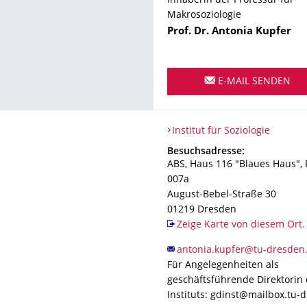
Inhaberin der Professur für
Makrosoziologie
Name
Prof. Dr.
Antonia
Kupfer
E-MAIL SENDEN
Organisationsname
Institut für Soziologie
Institut für Soziologie
Adresse
Besuchsadresse:
ABS, Haus 116 "Blaues Haus",
007a
August-Bebel-Straße 30
01219
Dresden
Zeige Karte von diesem Ort.
Für Angelegenheiten als
geschäftsführende Direktorin
Instituts: gdinst@mailbox.tu-