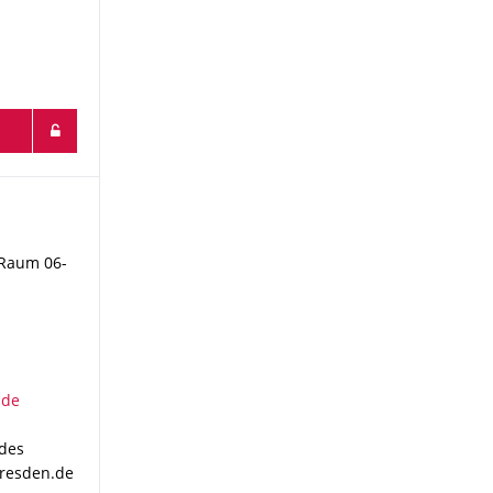
 Raum 06-
 des
dresden.de