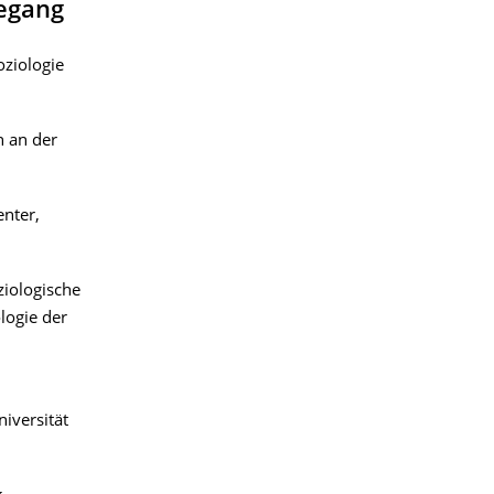
degang
oziologie
n an der
nter,
ziologische
logie der
iversität