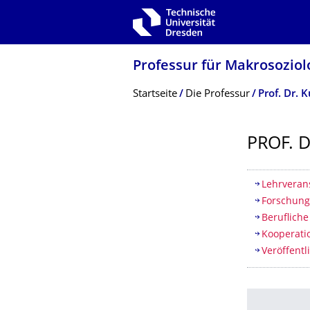
Zur Hauptnavigation springen
Zur Suche springen
Zum Inhalt springen
Professur für Makrosoziol
Breadcrumb-Menü
Startseite
Die Professur
Prof. Dr. 
PROF. 
Inhaltsv
Lehrveran
Forschun
Beruflich
Kooperati
Veröffent