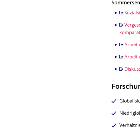
Sommerseme
Sozials
Verges
komparat
Arbeit
Arbeit
Diskus
Forschu
Globalisi
Niedriglo
Verhältni