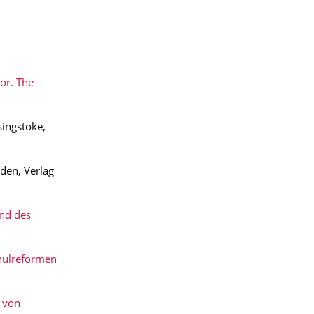
or. The
singstoke,
den, Verlag
nd des
chulreformen
h von