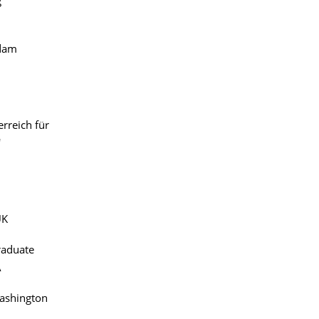
g
sdam
rreich für
t'
London, UK
raduate
A
Washington