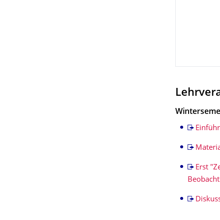
Lehrver
Winterseme
Einführ
Materi
Erst "
Beobacht
Diskus