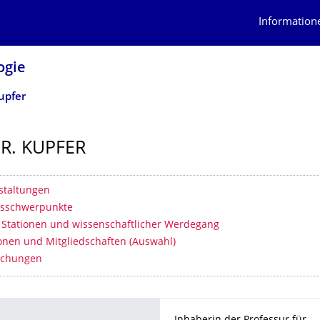
Information
ogie
Kupfer
DR. KUPFER
erzeichnis
staltungen
gsschwerpunkte
e Stationen und wissenschaftlicher Werdegang
onen und Mitgliedschaften (Auswahl)
lichungen