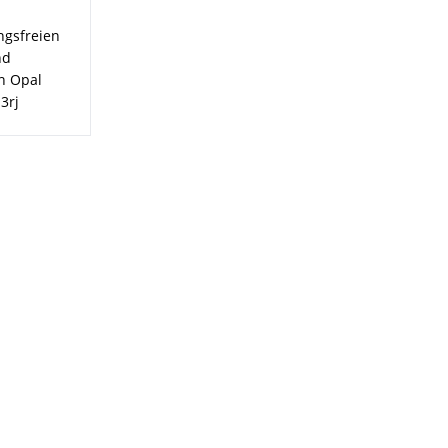
ngsfreien
nd
in Opal
3rj