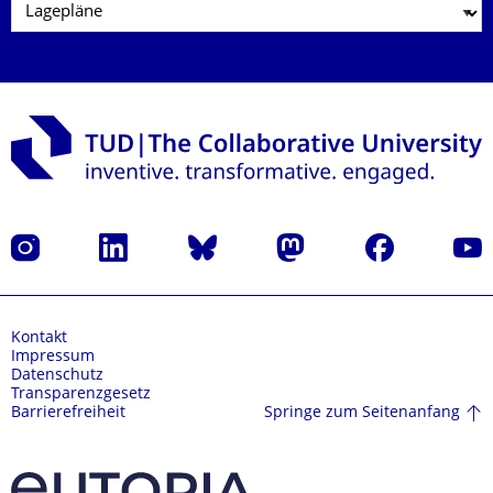
Instagram
LinkedIn
Bluesky
Mastodon
Facebook
Yout
Kontakt
Impressum
Datenschutz
Transparenzgesetz
Springe zum Seitenanfang
Barrierefreiheit