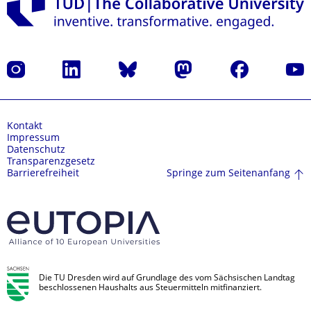
Instagram
LinkedIn
Bluesky
Mastodon
Facebook
Yout
Kontakt
Impressum
Datenschutz
Transparenzgesetz
Springe zum Seitenanfang
Barrierefreiheit
Die TU Dresden wird auf Grundlage des vom Sächsischen Landtag
beschlossenen Haushalts aus Steuermitteln mitfinanziert.