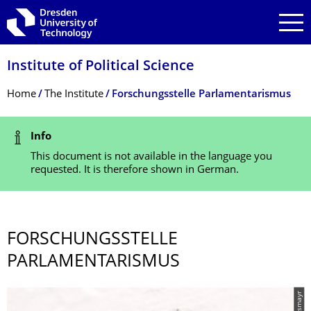
Skip to main navigation
Skip to search
Skip to content
Institute of Political Science
Breadcrumb Menu
Home
The Institute
Forschungsstelle Parlamentarismus
Status Message
Info
This document is not available in the language you
requested. It is therefore shown in German.
FORSCHUNGSS­TELLE
PARLAMENTARIS­MUS