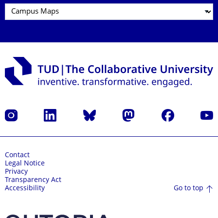
Instagram
LinkedIn
Bluesky
Mastodon
Facebook
YouT
Contact
Legal Notice
Privacy
Transparency Act
Go to top
Accessibility