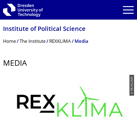
Skip to main navigation
Skip to search
Skip to content
Institute of Political Science
Breadcrumb Menu
Home
The Institute
REXKLIMA
Media
MEDIA
© REXKLIMA