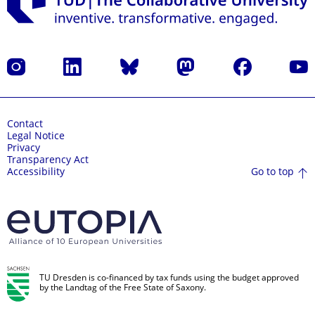
Instagram
LinkedIn
Bluesky
Mastodon
Facebook
YouT
Contact
Legal Notice
Privacy
Transparency Act
Go to top
Accessibility
TU Dresden is co-financed by tax funds using the budget approved
by the Landtag of the Free State of Saxony.