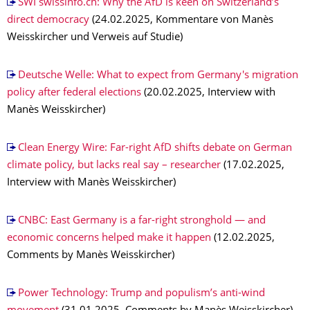
SWI swissinfo.ch: Why the AfD is keen on Switzerland’s
direct democracy
(24.02.2025, Kommentare von Manès
Weisskircher und Verweis auf Studie)
Deutsche Welle: What to expect from Germany's migration
policy after federal elections
(20.02.2025, Interview with
Manès Weisskircher)
Clean Energy Wire: Far-right AfD shifts debate on German
climate policy, but lacks real say – researcher
(17.02.2025,
Interview with Manès Weisskircher)
CNBC: East Germany is a far-right stronghold — and
economic concerns helped make it happen
(12.02.2025,
Comments by Manès Weisskircher)
Power Technology: Trump and populism’s anti-wind