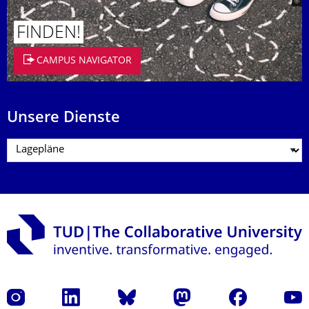
FINDEN!
CAMPUS NAVIGATOR
Unsere Dienste
Instagram
LinkedIn
Bluesky
Mastodon
Facebook
Yout