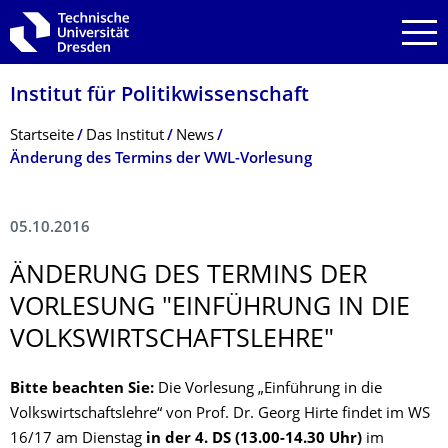
Zur Hauptnavigation springen
Zur Suche springen
Zum Inhalt springen
Institut für Politikwissen­schaft
Breadcrumb-Menü
Startseite
Das Institut
News
Änderung des Termins der VWL-Vorlesung
05.10.2016
ÄNDERUNG DES TERMINS DER
VORLESUNG "EINFÜHRUNG IN DIE
VOLKSWIRT­SCHAFTSLEHRE"
Bitte beachten Sie:
Die Vorlesung „Einführung in die
Volkswirtschaftslehre“ von Prof. Dr. Georg Hirte findet im WS
16/17 am Dienstag
in der 4. DS (13.00-14.30 Uhr)
im