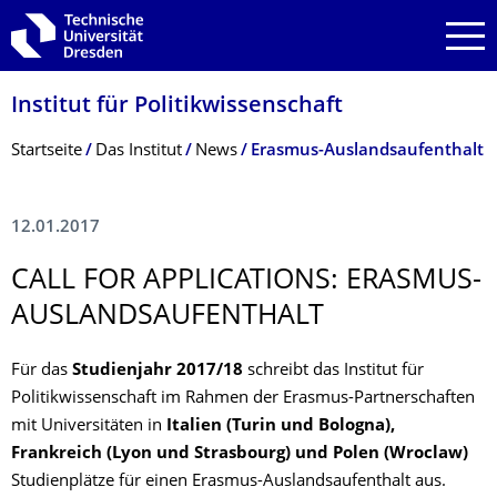
Zur Hauptnavigation springen
Zur Suche springen
Zum Inhalt springen
Institut für Politikwissen­schaft
Breadcrumb-Menü
Startseite
Das Institut
News
Erasmus-Auslandsaufenthalt
12.01.2017
CALL FOR APPLICATIONS: ERASMUS-
AUSLANDSAUFENT­HALT
Für das
Studienjahr 2017/18
schreibt das Institut für
Politikwissenschaft im Rahmen der Erasmus-Partnerschaften
mit Universitäten in
Italien (Turin und Bologna),
Frankreich (Lyon und Strasbourg) und Polen (Wroclaw)
Studienplätze für einen Erasmus-Auslandsaufenthalt aus.