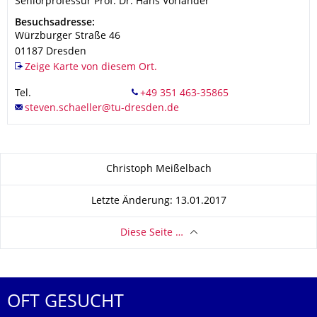
Organisationsname
Seniorprofessur Prof. Dr. Hans Vorländer
Seniorprofessur Prof. Dr. Hans Vorländer
Adresse
Besuchsadresse:
Würzburger Straße 46
01187
Dresden
Zeige Karte von diesem Ort.
Tel.
Zu dieser Seite
Christoph Meißelbach
Letzte Änderung: 13.01.2017
Diese Seite …
OFT GESUCHT