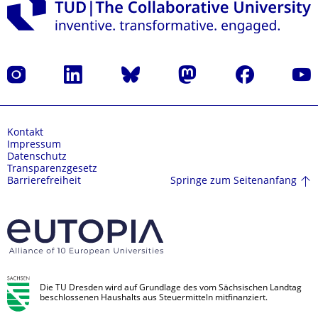
Instagram
LinkedIn
Bluesky
Mastodon
Facebook
Yout
Kontakt
Impressum
Datenschutz
Transparenzgesetz
Springe zum Seitenanfang
Barrierefreiheit
Die TU Dresden wird auf Grundlage des vom Sächsischen Landtag
beschlossenen Haushalts aus Steuermitteln mitfinanziert.