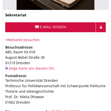
Name
Sekretariat
E-MAIL SENDEN
Webseite besuchen
Adresse
Besuchsadresse:
ABS, Raum 03-018
August-Bebel-Straße 30
01219
Dresden
Zeige Karte von diesem Ort.
Adresse
Postadresse:
Technische Universität Dresden
Professur für Politikwis­senschaft mit Schwerpunkt Politische
Theorie und Ideenge­schichte
Prof. Dr. Nikita Dhawan
01062
Dresden