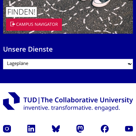
FINDEN!
CAMPUS NAVIGATOR
Unsere Dienste
Instagram
LinkedIn
Bluesky
Mastodon
Facebook
Yout