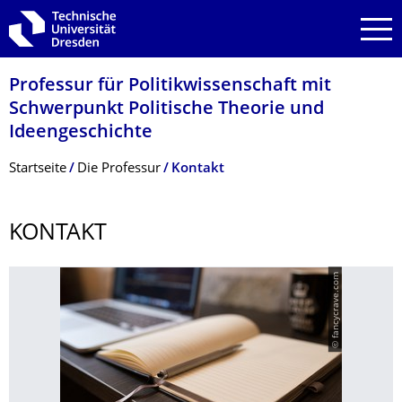
Zur Hauptnavigation springen
Zur Suche springen
Zum Inhalt springen
Professur für Politikwissen­schaft mit
Schwerpunkt Politische Theorie und
Ideengeschichte
Breadcrumb-Menü
Startseite
Die Professur
Kontakt
KONTAKT
© fancycrave.com