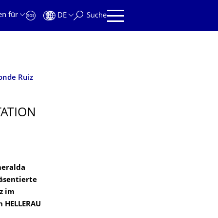
en für
DE
Suche
Conde Ruiz
TATION
meralda
äsentierte
z im
in HELLERAU