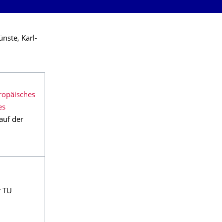
nste, Karl-
ropäisches
es
auf der
r TU