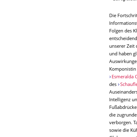
Die Fortschri
Informations
Folgen des K
entscheiden
unserer Zeit 
und haben gl
Auswirkungen
Komponistin 
Esmeralda 
des
Schaufl
Auseinanders
Intelligenz 
Fußabdrücke. 
die zugrunde
verborgen. T
sowie die Kü