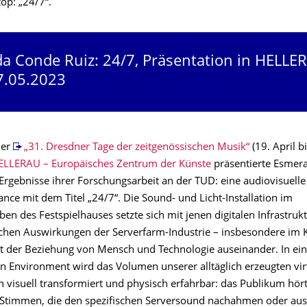
op: „24/7“.
a Conde Ruiz: 24/7, Präsentation in HELLE
7.05.2023
der
„31. Dresdner Tage der zeitgenössischen Musik“
(19. April b
ELLERAU – Europäisches Zentrum der Künste
präsentierte Esmer
Ergebnisse ihrer Forschungsarbeit an der TUD: eine audiovisuelle 
ce mit dem Titel „24/7“. Die Sound- und Licht-Installation im
en des Festspielhauses setzte sich mit jenen digitalen Infrastru
chen Auswirkungen der Serverfarm-Industrie – insbesondere im 
it der Beziehung von Mensch und Technologie auseinander. In e
n Environment wird das Volumen unserer alltäglich erzeugten vir
visuell transformiert und physisch erfahrbar: das Publikum hör
Stimmen, die den spezifischen Serversound nachahmen oder aus