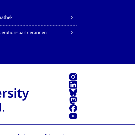
iathek
erationspartner:innen
Instagram
LinkedIn
Bluesky
Mastodon
Facebook
Youtube