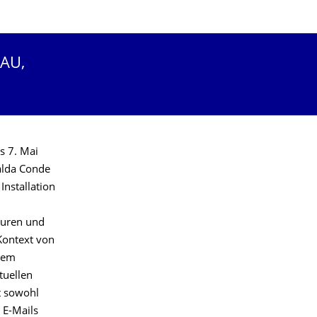
RAU,
is 7. Mai
alda Conde
Installation
kturen und
Kontext von
inem
tuellen
t sowohl
 E-Mails