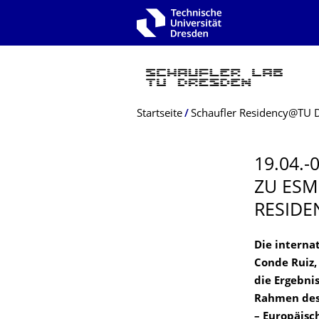
Zur Hauptnavigation springen
Zur Suche springen
Zum Inhalt springen
Breadcrumb-Menü
Startseite
Schaufler Residency@­TU 
19.04.-
ZU ESM
RESIDE
Die interna
Conde Ruiz,
die Ergebni
Rahmen des 
– Europäisc