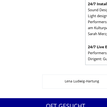
24/7 Instal
Sound Desi
Light desig
Performers:
am Kulturpa
Sarah Merz
24/7 Live 
Performers:
Dirigent: G
Zu dieser Seite
Lena Ludwig-Hartung
OFT GESUCHT