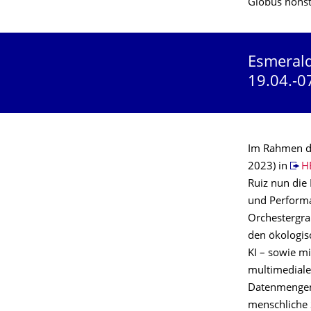
Globus nonst
Esmerald
19.04.-0
Im Rahmen 
2023) in
H
Ruiz nun die 
und Performan
Orchestergrab
den ökologis
KI – sowie m
multimediale
Datenmengen 
menschliche 