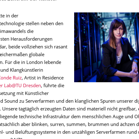
tte in der
technologie stellen neben den
limawandels die
dsten Herausforderungen
dar, beide vollziehen sich rasant
eichermaßen globale
. Für die in London lebende
und Klangkünstlerin
Conde Ruiz
, Artist in Residence
er Lab@TU Dresden
, führte die
etzung mit Künstlicher
und Sound zu Serverfarmen und den klanglichen Spuren unserer di
Unsere tagtäglich erzeugten Daten sind materiell nicht greifbar,
liegende technische Infrastruktur dem menschlichen Auge und O
atsächlich aber blinken, surren, summen, brummen und ächzen d
hl- und Belüftungssysteme in den unzähligen Serverfarmen rund