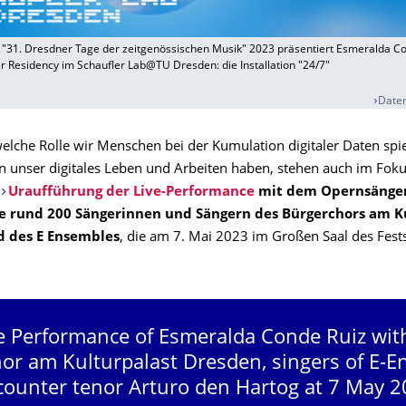
"31. Dresdner Tage der zeitgenössischen Musik" 2023 präsentiert Esmeralda Co
r Residency im Schaufler Lab@TU Dresden: die Installation "24/7"
Daten
welche Rolle wir Menschen bei der Kumulation digitaler Daten spi
n unser digitales Leben und Arbeiten haben, stehen auch im Foku
n
Uraufführung der Live-Performance
mit dem Opernsänger
e rund 200 Sängerinnen und Sängern des Bürgerchors am K
 des E Ensembles
, die am 7. Mai 2023 im Großen Saal des Fest
e Performance of Esmeralda Conde Ruiz wit
or am Kulturpalast Dresden, singers of E-
counter tenor Arturo den Hartog at 7 May 