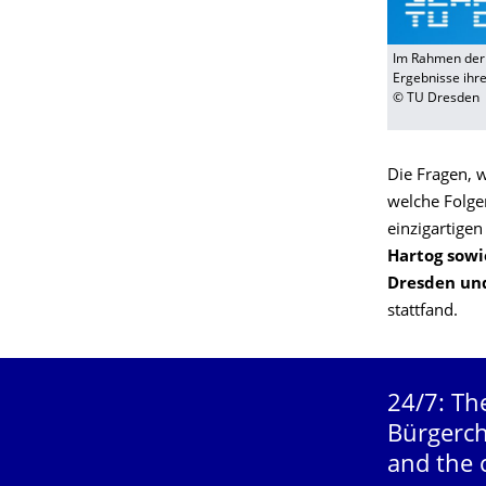
Im Rahmen der 
Ergebnisse ihre
© TU Dresden
​Die Fragen, 
welche Folge
einzigartige
Hartog sowi
Dresden und
stattfand.
24/7: Th
Bürgerch
and the 