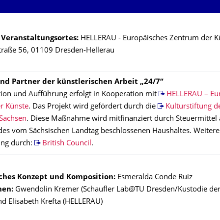
 Veranstaltungsortes:
HELLERAU - Europäisches Zentrum der Kü
traße 56, 01109 Dresden-Hellerau
nd Partner der künstlerischen Arbeit „24/7“
ation und Aufführung erfolgt in Kooperation mit
HELLERAU – Eu
r Künste
. Das Projekt wird gefördert durch die
Kulturstiftung d
 Sachsen
. Diese Maßnahme wird mitfinanziert durch Steuermittel 
des vom Sächsischen Landtag beschlossenen Haushaltes. Weitere
ung durch:
British Council
.
sches Konzept und Komposition:
Esmeralda Conde Ruiz
nen:
Gwendolin Kremer (Schaufler Lab@TU Dresden/Kustodie de
d Elisabeth Krefta (HELLERAU)