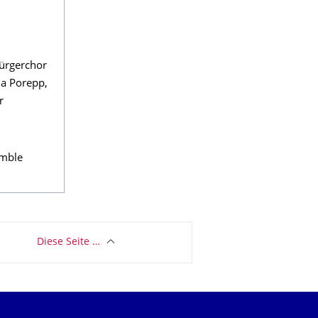
Bürgerchor
na Porepp,
r
emble
Diese Seite …