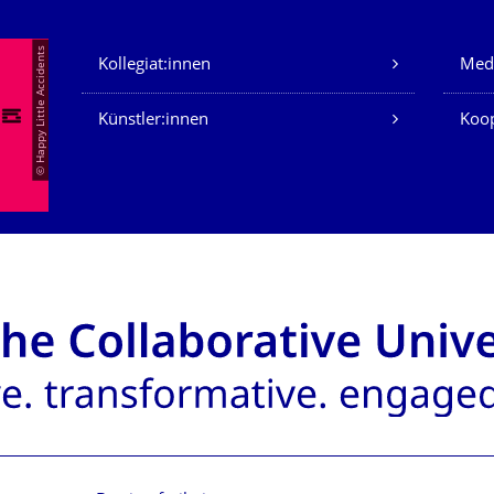
Unsere Dienste
© Happy Little Accidents
Kollegiat:innen
Med
Künstler:innen
Koop