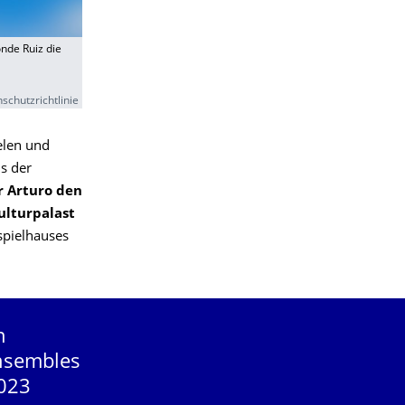
nde Ruiz die
schutzrichtlinie
elen und
s der
 Arturo den
ulturpalast
spielhauses
h
Ensembles
2023