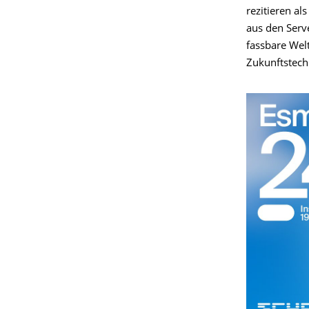
rezitieren al
aus den Serve
fassbare Wel
Zukunftstechn