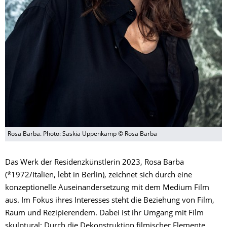
Rosa Barba. Photo: Saskia Uppenkamp © Rosa Barba
Das Werk der Residenzkünstlerin 2023, Rosa Barba
(*1972/Italien, lebt in Berlin), zeichnet sich durch eine
konzeptionelle Auseinandersetzung mit dem Medium Film
aus. Im Fokus ihres Interesses steht die Beziehung von Film,
Raum und Rezipierendem. Dabei ist ihr Umgang mit Film
skulptural: Durch die Dekonstruktion filmischer Elemente