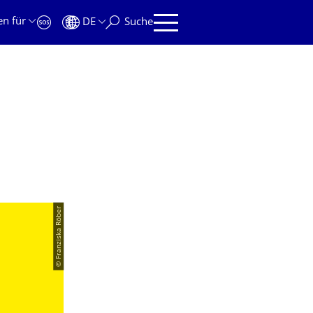
en für
DE
Suche
© Franziska Röber