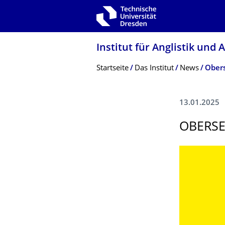
Zur Hauptnavigation springen
Zur Suche springen
Zum Inhalt springen
Institut für Anglistik und 
Breadcrumb-Menü
Startseite
Das Institut
News
Obers
13.01.2025
OBERSE