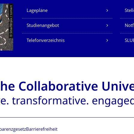
Unsere Dienste
© Smarterpix / tomert
Lagepläne
Stel
Studienangebot
Not
Telefonverzeichnis
SLUB
parenzgesetz
Barrierefreiheit