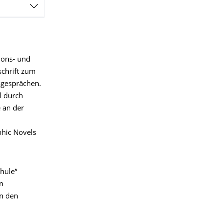
ions- und
schrift zum
sgesprächen.
l durch
 an der
phic Novels
hule“
n
in den