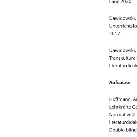
Lang 2020.
Dawidowski, C
Unterrichtsfo
2017.
Dawidowski, C
Transkultural
literaturdida
Aufsätze:
Hoffmann, An
Lehrkräfte Ge
Normativität 
literaturdida
Double-blind