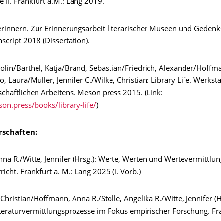
 II. Frankfurt a.M.: Lang 2019.
erinnern. Zur Erinnerungsarbeit literarischer Museen und Gedenks
nscript 2018 (Dissertation).
edolin/Barthel, Katja/Brand, Sebastian/Friedrich, Alexander/Hoff
, Laura/Müller, Jennifer C./Wilke, Christian: Library Life. Werkst
schaftlichen Arbeitens. Meson press 2015. (Link:
son.press/books/library-life/
)
rschaften:
na R./Witte, Jennifer (Hrsg.): Werte, Werten und Wertevermittlun
icht. Frankfurt a. M.: Lang 2025 (i. Vorb.)
hristian/Hoffmann, Anna R./Stolle, Angelika R./Witte, Jennifer (Hr
iteraturvermittlungsprozesse im Fokus empirischer Forschung. Fra