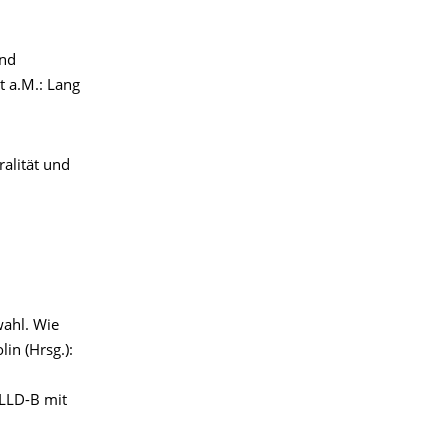
und
t a.M.: Lang
alität und
ahl. Wie
in (Hrsg.):
SLLD-B mit