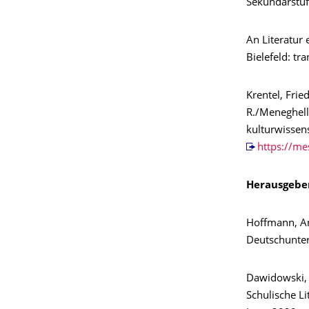
Sekundarstufe
An Literatur 
Bielefeld: tra
Krentel, Fri
R./Meneghello
kulturwissen
https://me
Herausgebe
Hoffmann, An
Deutschunterr
Dawidowski, C
Schulische L