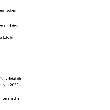
demischen
en und des
elais in
satzdidaktik.
lmeyer 2022.
literarischer