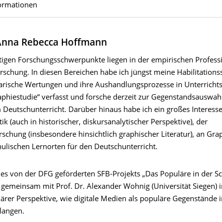
ormationen
 Anna Rebecca Hoffmann
tigen Forschungsschwerpunkte liegen in der empirischen Profess
rschung. In diesen Bereichen habe ich jüngst meine Habilitations
arische Wertungen und ihre Aushandlungsprozesse in Unterricht
aphiestudie“ verfasst und forsche derzeit zur Gegenstandsauswah
 Deutschunterricht. Darüber hinaus habe ich ein großes Interesse
k (auch in historischer, diskursanalytischer Perspektive), der
schung (insbesondere hinsichtlich graphischer Literatur), an Gra
ulischen Lernorten für den Deutschunterricht.
s von der DFG geförderten SFB-Projekts „Das Populäre in der Sc
 gemeinsam mit Prof. Dr. Alexander Wohnig (Universität Siegen) i
närer Perspektive, wie digitale Medien als populäre Gegenstände 
langen.