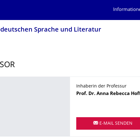
Information
r deutschen Sprache und Literatur
SSOR
Inhaberin der Professur
Name
Prof. Dr.
Anna Rebecca
Hof
E-MAIL SENDEN