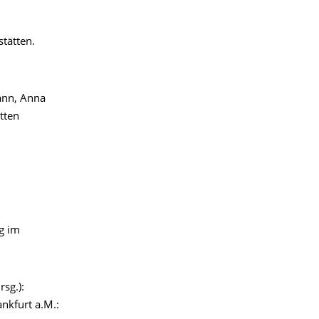
tätten.
mann, Anna
ätten
g im
sg.):
nkfurt a.M.: