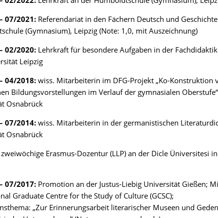
– 02/2022:
Lehrkraft an der Humboldtschule (Gymnasium), Leipz
– 07/2021:
Referendariat in den Fächern Deutsch und Geschichte
chule (Gymnasium), Leipzig (Note: 1,0, mit Auszeichnung)
– 02/2020:
Lehrkraft für besondere Aufgaben in der Fachdidakti
rsität Leipzig
– 04/2018:
wiss. Mitarbeiterin im DFG-Projekt „Ko-Konstruktion 
chen Bildungsvorstellungen im Verlauf der gymnasialen Oberstufe“
ät Osnabrück
– 07/2014:
wiss. Mitarbeiterin in der germanistischen Literaturdi
ät Osnabrück
zweiwöchige Erasmus-Dozentur (LLP) an der Dicle Üniversitesi in
– 07/2017:
Promotion an der Justus-Liebig Universität Gießen; M
onal Graduate Centre for the Study of Culture (GCSC);
sthema: „Zur Erinnerungsarbeit literarischer Museen und Geden