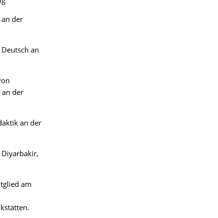
ig
 an der
k Deutsch an
von
 an der
daktik an der
 Diyarbakir,
itglied am
kstätten.