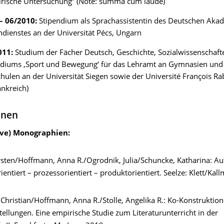
irische Untersuchung” (Note: summa cum laude)
– 06/2010:
Stipendium als Sprachassistentin des Deutschen Aka
dienstes an der Universität Pécs, Ungarn
011:
Studium der Fächer Deutsch, Geschichte, Sozialwissenschaft
udiums ‚Sport und Bewegung‘ für das Lehramt an Gymnasien und
ulen an der Universität Siegen sowie der Université François Rab
ankreich)
onen
ive) Monographien:
sten/Hoffmann, Anna R./Ogrodnik, Julia/Schuncke, Katharina: Auf
ntiert – prozessorientiert – produktorientiert. Seelze: Klett/Kal
hristian/Hoffmann, Anna R./Stolle, Angelika R.: Ko-Konstruktion 
ellungen. Eine empirische Studie zum Literaturunterricht in der