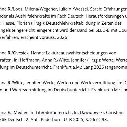
na R./Loos, Milena/Wegener, Julia A./Wessel, Sarah: Erfahrunge
der als Aushilfslehrkräfte im Fach Deutsch. Herausforderungen 
n: Hesse, Florian (Hrsg.): Deutschlehrkräftebildung in Zeiten des
ngels (eingereicht; eingereicht wird der Band bei SLLD-B mit Dou
Verfahren, erscheint vorauss. 2026)
nna R./Ovesiek, Hanna: Lektüreauswahlentscheidungen von
äften. In: Hoffmann, Anna R./Witte, Jennifer (Hrsg.): Werte, Wer
lung im Deutschunterricht. Frankfurt a.M.: Lang 2026 (angenom
a R./Witte, Jennifer: Werte, Werten und Wertevermittlung. In: Die
n und Wertevermittlung im Deutschunterricht. Frankfurt a.M.: Lan
a R.: Medien im Literaturunterricht. In: Dawidowski, Christian:
ktik Deutsch. 2. Aufl. Paderborn: UTB 2025, S. 267-293.