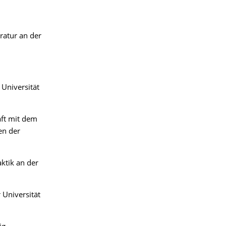
ratur an der
 Universität
aft mit dem
en der
ktik an der
 Universität