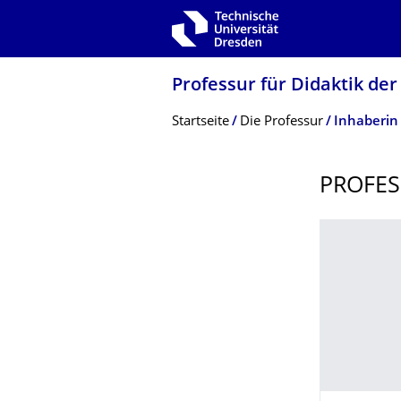
Zur Hauptnavigation springen
Zur Suche springen
Zum Inhalt springen
Professur für Didaktik de
Breadcrumb-Menü
Startseite
Die Professur
Inhaberin
PROFE