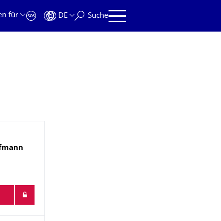
en für
DE
Suche
fmann