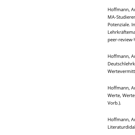
Hoffmann, An
MA-Studieren
Potenziale. I
Lehrkräftema
peer-review-
Hoffmann, A
Deutschlehrkr
Wertevermitt
Hoffmann, Ann
Werte, Werte
Vorb.).
Hoffmann, Ann
Literaturdida