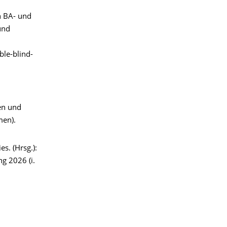
n BA- und
und
ble-blind-
ten und
men).
s. (Hrsg.):
g 2026 (i.