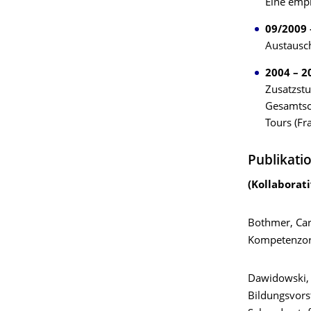
Eine emp
09/2009 
Austausch
2004 – 2
Zusatzst
Gesamtsch
Tours (Fr
Publikati
(Kollaborat
Bothmer, Car
Kompetenzorie
Dawidowski, C
Bildungsvorst